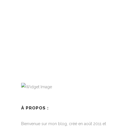
By
LovaLinda
Je vous ai posté un édito pour ma catégorie
mode,
READ MORE
À PROPOS :
Bienvenue sur mon blog, créé en août 2011 et