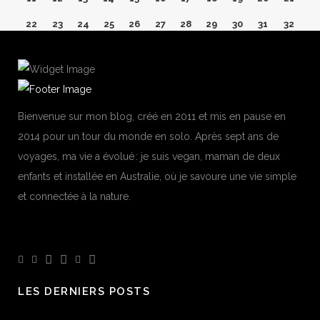
22
23
24
25
26
27
28
29
30
31
32
33
34
35
36
37
38
39
40
41
42
43
44
45
46
47
48
49
50
51
52
53
54
55
56
57
58
59
60
61
62
63
64
65
Bienvenue sur mon blog, créé en 2011 et mis en pause en
66
67
68
69
70
71
72
73
74
75
2014 pour un tour du monde en solo. Après sept ans de
voyages, ma vie a évolué : je suis vegan, maman de deux
enfants et installée en Australie, où je savoure une vie simple
et connectée à la nature.
LES DERNIERS POSTS