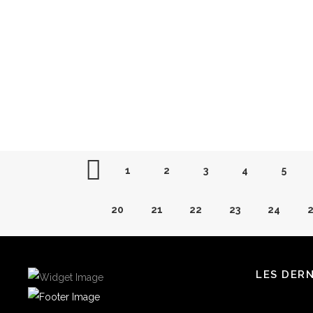
Comme un "mille-feuille" voici une énième déclin
de la fameuse
READ MORE
1
2
3
4
5
20
21
22
23
24
2
39
40
41
42
43
4
LES DER
58
59
60
61
62