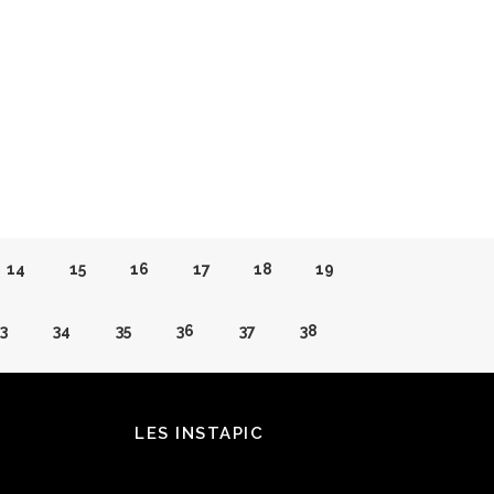
14
15
16
17
18
19
3
34
35
36
37
38
2
53
54
55
56
57
LES INSTAPIC
71
72
73
74
75