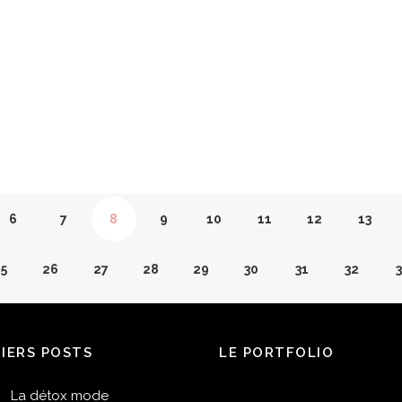
aison
Encore un nouveau smoothie vert sur le blog à croire
READ MORE
6
7
8
9
10
11
12
13
5
26
27
28
29
30
31
32
3
4
45
46
47
48
49
50
51
5
NIERS POSTS
LE PORTFOLIO
63
64
65
66
67
68
69
70
La détox mode