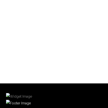
READ MORE
LA FOIRE DE MARSEILLE #90
By
Tanissa
Marseille
Share
Notre chère ville accueille du 26 septembre au 6 octobre
READ MORE