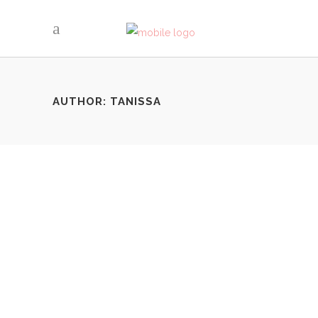
AUTHOR: TANISSA
LE TREIZE DE LA TIMONE
By
Tanissa
Marseille
Share
Si un jour on m'avait dit que je mangerais sur