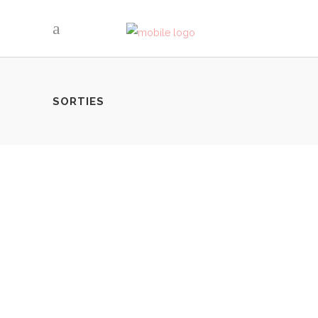
SORTIES
LE RESTAURANT BONGO
By
LovaLinda
Marseille
Share
Depuis que j'ai quitté la France en janvier dernier j'ai