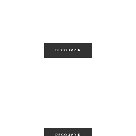
ESSENTIELS
MODE
DECOUVRIR
ESSENTIELS
BEAUTÉ
DECOUVRIR