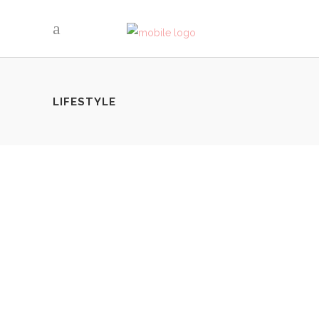
LIFESTYLE
LA DÉTOX MODE
By
LovaLinda
Humeurs
Share
Deux jours avant de célébrer mes 32 ans (il y