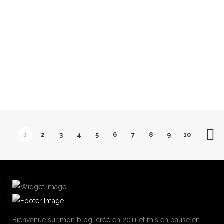
By
LovaLinda
Globe Trotter
Share
Lorsqu'on a 20 ans et qu'on décide de tout plaquer
READ MORE
1
2
3
4
5
6
7
8
9
10
Bienvenue sur mon blog, créé en 2011 et mis en pause en