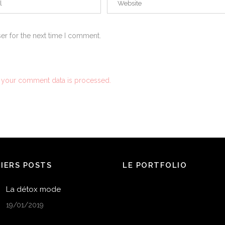
er for the next time I comment.
 your comment data is processed.
NIERS POSTS
LE PORTFOLIO
La détox mode
19/01/2019