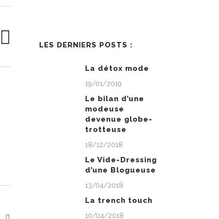
LES DERNIERS POSTS :
La détox mode
19/01/2019
Le bilan d’une
modeuse
devenue globe-
trotteuse
18/12/2018
Le Vide-Dressing
d’une Blogueuse
13/04/2018
La trench touch
10/04/2018
Y