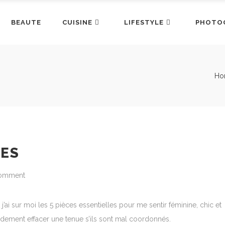
BEAUTE
CUISINE
LIFESTYLE
PHOTO
Ho
KES
omment
j’ai sur moi les 5 pièces essentielles pour me sentir féminine, chic et
idement effacer une tenue s’ils sont mal coordonnés.