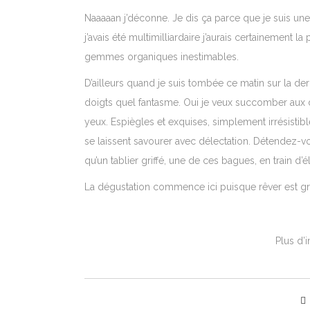
Naaaaan j’déconne. Je dis ça parce que je suis une
j’avais été multimilliardaire j’aurais certainement 
gemmes organiques inestimables.
D’ailleurs quand je suis tombée ce matin sur la der
doigts quel fantasme. Oui je veux succomber aux
yeux. Espiègles et exquises, simplement irrésistible
se laissent savourer avec délectation. Détendez-vo
qu’un tablier griffé, une de ces bagues, en train d’
La dégustation commence ici puisque rêver est gra
Plus d’i