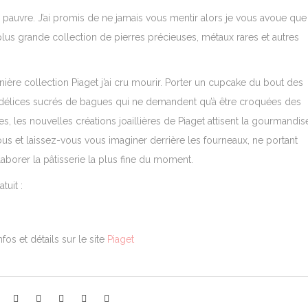
 pauvre. J’ai promis de ne jamais vous mentir alors je vous avoue que 
la plus grande collection de pierres précieuses, métaux rares et autres
nière collection Piaget j’ai cru mourir. Porter un cupcake du bout des
 délices sucrés de bagues qui ne demandent qu’à être croquées des
s, les nouvelles créations joaillières de Piaget attisent la gourmandis
us et laissez-vous vous imaginer derrière les fourneaux, ne portant
élaborer la pâtisserie la plus fine du moment.
tuit :
nfos et détails sur le site
Piaget