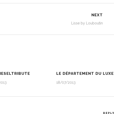
NEXT
Lisse by Louboutin
IESELTRIBUTE
LE DÉPARTEMENT DU LUXE
2013
18/07/2013
REPL