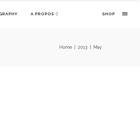
GRAPHY
A PROPOS
SHOP
Home
|
2013
|
May
TARTE CHOCOLAT
ANE
Linda
dises by Julia
Share
ue où je travaillais dans une