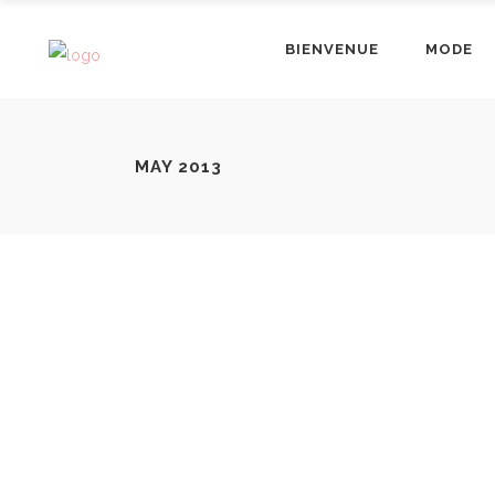
BIENVENUE
MODE
MAY 2013
LE ROSE RÊVERIE
LA VOYAGE A
By
LovaLinda
Lookbook
Share
By
LovaLinda
Loo
Vous vous souvenez quand sur
Les modeuses ont com
Instagram je vous ai sondés
mon article :