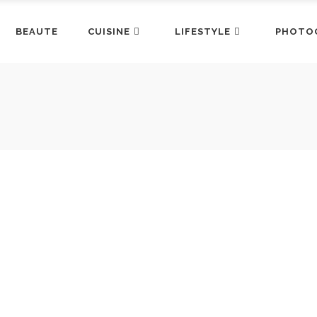
BEAUTE
CUISINE
LIFESTYLE
PHOTO
UX ÉPAULES
LE MARC DE CAFÉ POUR
LA 
SOINS
BAN
kbook
Share
By
LovaLinda
Conseils beaute
By
Lova
pris le titre de
Share
Gourman
L'avenir n'est pas que dans le marc de
À l'époq