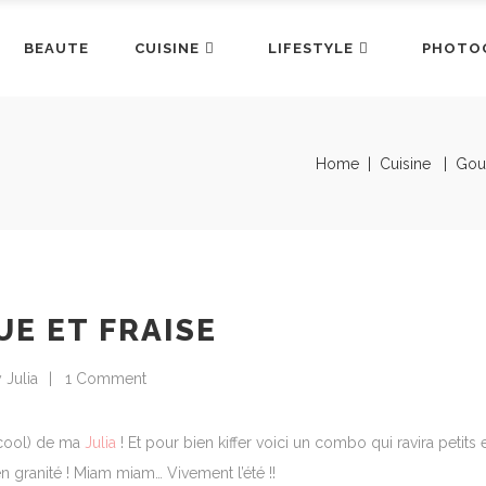
BEAUTE
CUISINE
LIFESTYLE
PHOTO
Home
|
Cuisine
|
Gou
UE ET FRAISE
Julia
1 Comment
lcool) de ma
Julia
! Et pour bien kiffer voici un combo qui ravira petits 
en granité ! Miam miam… Vivement l’été !!