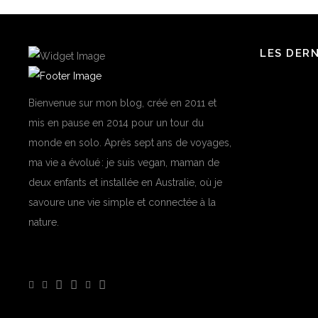
LES DER
Bienvenue sur mon blog, créé en 2011 et
mis en pause en 2014 pour un tour du
monde en solo. Après sept ans de voyages,
ma vie a évolué : je suis vegan, maman de
deux enfants et installée en Australie, où je
savoure une vie simple et connectée à la
nature.