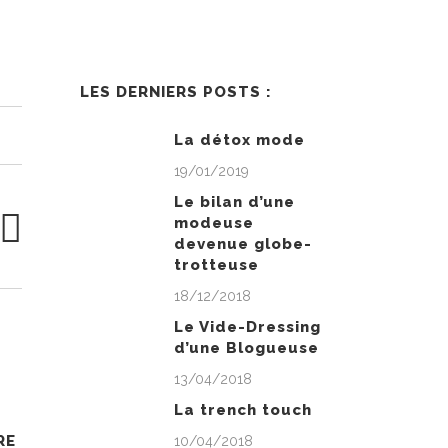
LES DERNIERS POSTS :
La détox mode
19/01/2019
Le bilan d’une
modeuse
devenue globe-
trotteuse
18/12/2018
Le Vide-Dressing
d’une Blogueuse
13/04/2018
La trench touch
RE
10/04/2018