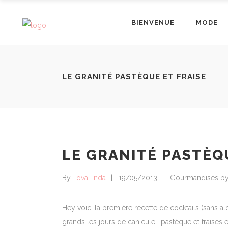
BIENVENUE
MODE
LE GRANITÉ PASTÈQUE ET FRAISE
LE GRANITÉ PASTÈQ
By
LovaLinda
19/05/2013
Gourmandises by 
Hey voici la première recette de cocktails (sans a
grands les jours de canicule : pastèque et fraises 