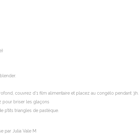
e)
 blender.
rofond, couvrez d’1 film alimentaire et placez au congélo pendant 3h.
 pour briser les glaçons
e p’tits triangles de pastèque.