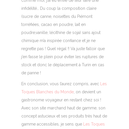
comme moi, j’ai eu envie de leur faire une
infidélité… Du coup la composition claire
(sucre de canne, noisettes du Piémont
torréfiées, cacao en poudre, lait en
poudre,vanille, lécithine de soja) sans ajout
chimique m’a inspirée confiance et je ne
regrette pas ! Quel régal !! Va juste falloir que
j’en fasse le plein pour éviter les ruptures de
stock et donc le déplacement à Turin en cas
de panne !
En conclusion, vous l’aurez compris, avec
Les
Toques Blanches du Monde
, on devient un
gastronome voyageur en restant chez soi !
Avec son site marchand haut de gamme, son
concept astucieux et ses produits très haut de
gamme accessibles, je sens que
Les Toques