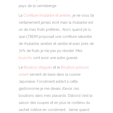
pays de la canneberge.
La
Confiture rhubarbe et airelles
, je ne vous l’ai
certainement jamais écrit mais la rhubarbe est
un de mes fruits préférés… Alors quand j’ai lu
que LTBDM proposait une confiture naturelle
de rhubarbe, airelles et vanille et avec près de
70% de fruits je n’ai pas pu résister. Mes
brunchs
vont avoir une autre gueule.
Le
Bouillon d’algues
et le
Bouillon poisson
volant
servent de base dans la cuisine
Japonaise. Forcément addict à cette
gastronomie je me devais d’avoir ces
bouillons dans mes placards. D’abord c’est la
saison des soupes et en plus le contenu du
sachet s’utilise en condiment… J’aime quand