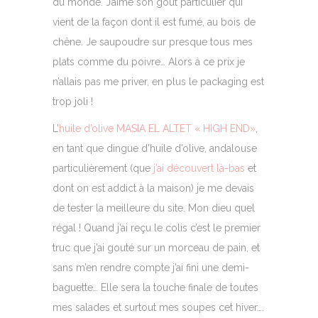
du monde. J’aime son goût particulier qui
vient de la façon dont il est fumé, au bois de
chêne. Je saupoudre sur presque tous mes
plats comme du poivre… Alors à ce prix je
n’allais pas me priver, en plus le packaging est
trop joli !
L’
huile d’olive MASIA EL ALTET « HIGH END»
,
en tant que dingue d’huile d’olive, andalouse
particulièrement (que
j’ai découvert là-bas
et
dont on est addict à la maison) je me devais
de tester la meilleure du site. Mon dieu quel
régal ! Quand j’ai reçu le colis c’est le premier
truc que j’ai gouté sur un morceau de pain, et
sans m’en rendre compte j’ai fini une demi-
baguette… Elle sera la touche finale de toutes
mes salades et surtout mes soupes cet hiver….