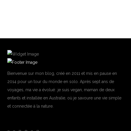
Juin 2017, Et oui nous ne sommes pas en Janvier mais
READ MORE
Bienvenue sur mon blog, créé en 2011 et mis en pause en
2014 pour un tour du monde en solo. Après sept ans de
voyages, ma vie a évolué : je suis vegan, maman de deux
enfants et installée en Australie, où je savoure une vie simple
et connectée à la nature.