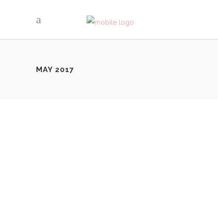
MAY 2017
HOW IS TRAVELING AS A COUPLE
By
Mitch Daley
Travel
Share
“I don’t want to be “Tied Down” to someone. I