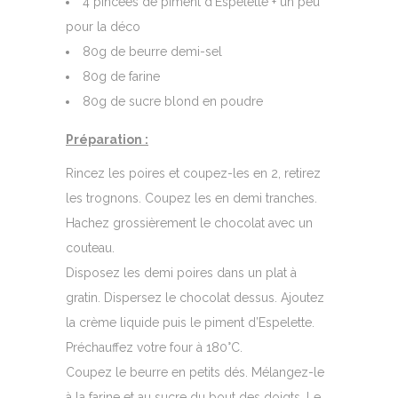
4 pincées de piment d’Espelette + un peu
pour la déco
80g de beurre demi-sel
80g de farine
80g de sucre blond en poudre
Préparation :
Rincez les poires et coupez-les en 2, retirez
les trognons. Coupez les en demi tranches.
Hachez grossièrement le chocolat avec un
couteau.
Disposez les demi poires dans un plat à
gratin. Dispersez le chocolat dessus. Ajoutez
la crème liquide puis le piment d’Espelette.
Préchauffez votre four à 180°C.
Coupez le beurre en petits dés. Mélangez-le
à la farine et au sucre du bout des doigts. Le