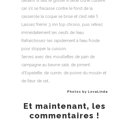
dedans (il faut le glisser à l’aide d’une cuillère
car s’il se fracasse contre le fond de la
casserole la coque se brise et c’est raté !).
Laissez frémir 3 mn top chrono, puis retirez
immédiatement les oeufs de l’eau.
Rafraîchissez-les rapidement à l’eau froide
pour stopper la cuisson.
Servez avec des mouillettes de pain de
campagne au beurre salé, de piment
d’Espelette, de cumin, de poivre du moulin et
de fleur de sel…
Photos by LovaLinda
Et maintenant, les
commentaires !