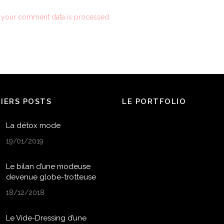
 your comment data is processed.
NIERS POSTS
LE PORTFOLIO
La détox mode
19/01/2019
Le bilan d’une modeuse
devenue globe-trotteuse
18/12/2018
Le Vide-Dressing d’une