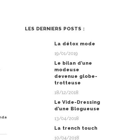
LES DERNIERS POSTS :
La détox mode
19/01/2019
Le bilan d’une
modeuse
r
devenue globe-
trotteuse
18/12/2018
Le Vide-Dressing
d’une Blogueuse
nda
13/04/2018
La trench touch
10/04/2018