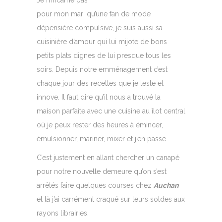
Je n’incarne pas
pour mon mari qu’une fan de mode
dépensière compulsive, je suis aussi sa
cuisinière d’amour qui lui mijote de bons
petits plats dignes de lui presque tous les
soirs. Depuis notre emménagement c’est
chaque jour des recettes que je teste et
innove. Il faut dire qu’il nous a trouvé la
maison parfaite avec une cuisine au îlot central
où je peux rester des heures à émincer,
émulsionner, mariner, mixer et j’en passe.
C’est justement en allant chercher un canapé
pour notre nouvelle demeure qu’on s’est
arrêtés faire quelques courses chez
Auchan
et là j’ai carrément craqué sur leurs soldes aux
rayons librairies.