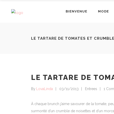
BIENVENUE
MODE
LE TARTARE DE TOMATES ET CRUMBL
LE TARTARE DE TOM
By
LovaLinda
03/11/2013
Entrees
1 Co
À chaque brunch j’aime savourer de la tomate, peu
surmonté d’un crumble de noisettes et d’un morceau 