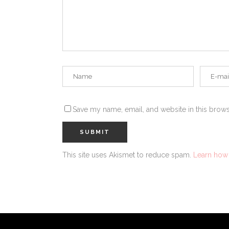
Save my name, email, and website in this brows
This site uses Akismet to reduce spam.
Learn how