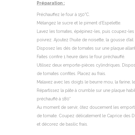
Préparation :
Préchauffez le four à 150°C.
Mélangez le sucre et le piment d’Espelette.
Lavez les tomates, épépinez-les, puis coupez-les 
poivrez. Ajoutez l’huile de noisette, la gousse d’a
Disposez les dés de tomates sur une plaque allan
Faites confire 1 heure dans le four préchauffé.
Utilisez deux emporte-pièces cylindriques. Dispos
de tomates confites. Placez au frais.
Malaxez avec les doigts le beurre mou, la farine, les
Répartissez la pâte à crumble sur une plaque habil
préchauffé à 180°
Au moment de servir, ôtez doucement les emporte 
de tomate. Coupez délicatement le Caprice des D
et décorez de basilic frais.