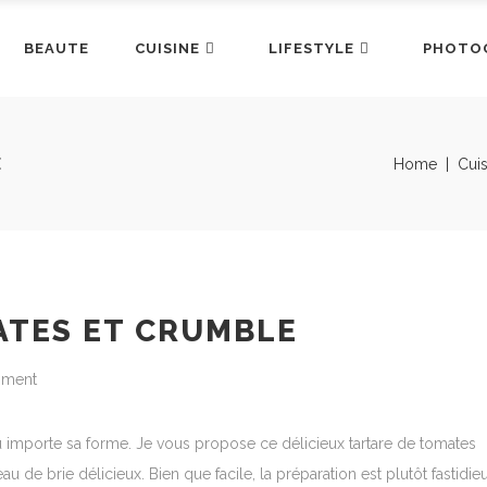
BEAUTE
CUISINE
LIFESTYLE
PHOTO
E
Home
|
Cuis
ATES ET CRUMBLE
mment
 importe sa forme. Je vous propose ce délicieux tartare de tomates
de brie délicieux. Bien que facile, la préparation est plutôt fastidie