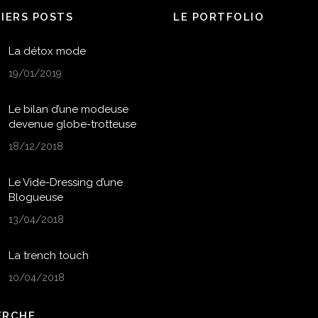
NIERS POSTS
LE PORTFOLIO
La détox mode
19/01/2019
Le bilan d’une modeuse
devenue globe-trotteuse
18/12/2018
Le Vide-Dressing d’une
Blogueuse
13/04/2018
La trench touch
10/04/2018
ERCHE