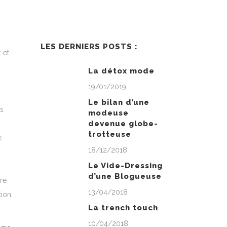
LES DERNIERS POSTS :
 et
La détox mode
19/01/2019
Le bilan d’une
és
modeuse
devenue globe-
trotteuse
.
18/12/2018
Le Vide-Dressing
d’une Blogueuse
re
13/04/2018
tion
La trench touch
10/04/2018