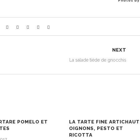
Photos by
NEXT
La salade tiède de gnocchis
RTARE POMELO ET
LA TARTE FINE ARTICHAUT
TES
OIGNONS, PESTO ET
RICOTTA
2017