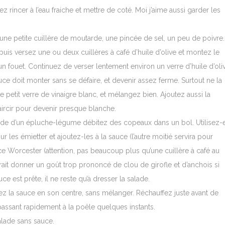
 rincer à l’eau fraiche et mettre de coté. Moi j’aime aussi garder les
 une petite cuillère de moutarde, une pincée de sel, un peu de poivre.
is versez une ou deux cuillères à café d’huile d’olive et montez le
n fouet. Continuez de verser lentement environ un verre d’huile d’oli
uce doit monter sans se défaire, et devenir assez ferme. Surtout ne la
e petit verre de vinaigre blanc, et mélangez bien. Ajoutez aussi la
aircir pour devenir presque blanche.
aide d’un épluche-légume débitez des copeaux dans un bol. Utilisez-
 les émietter et ajoutez-les à la sauce (l’autre moitié servira pour
ce Worcester (attention, pas beaucoup plus qu’une cuillère à café au
rait donner un goût trop prononcé de clou de girofle et d’anchois si
e est prête, il ne reste qu’à dresser la salade.
ez la sauce en son centre, sans mélanger. Réchauffez juste avant de
repassant rapidement à la poêle quelques instants.
alade sans sauce.