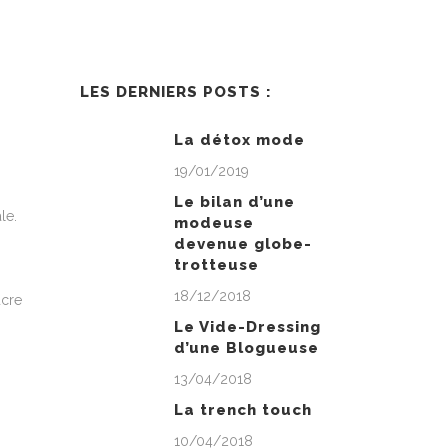
LES DERNIERS POSTS :
La détox mode
19/01/2019
Le bilan d’une
le.
modeuse
devenue globe-
trotteuse
18/12/2018
ucre
Le Vide-Dressing
d’une Blogueuse
13/04/2018
La trench touch
10/04/2018