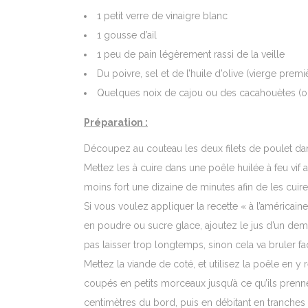
1 petit verre de vinaigre blanc
1 gousse d’ail
1 peu de pain légèrement rassi de la veille
Du poivre, sel et de l’huile d’olive (vierge prem
Quelques noix de cajou ou des cacahouètes (o
Préparation :
Découpez au couteau les deux filets de poulet dans
Mettez les à cuire dans une poêle huilée à feu vif a
moins fort une dizaine de minutes afin de les cuire
Si vous voulez appliquer la recette « à l’américai
en poudre ou sucre glace, ajoutez le jus d’un demi
pas laisser trop longtemps, sinon cela va bruler fa
Mettez la viande de coté, et utilisez la poêle en y 
coupés en petits morceaux jusqu’à ce qu’ils prenn
centimètres du bord, puis en débitant en tranche