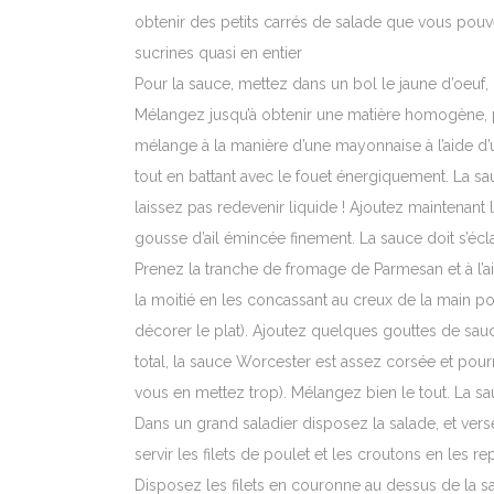
obtenir des petits carrés de salade que vous pouvez
sucrines quasi en entier
Pour la sauce, mettez dans un bol le jaune d’oeuf,
Mélangez jusqu’à obtenir une matière homogène, pu
mélange à la manière d’une mayonnaise à l’aide d’u
tout en battant avec le fouet énergiquement. La sa
laissez pas redevenir liquide ! Ajoutez maintenant l
gousse d’ail émincée finement. La sauce doit s’écl
Prenez la tranche de fromage de Parmesan et à l’
la moitié en les concassant au creux de la main pour
décorer le plat). Ajoutez quelques gouttes de sau
total, la sauce Worcester est assez corsée et pour
vous en mettez trop). Mélangez bien le tout. La sauc
Dans un grand saladier disposez la salade, et vers
servir les filets de poulet et les croutons en les 
Disposez les filets en couronne au dessus de la s