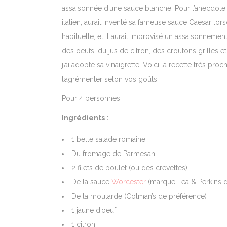
assaisonnée d’une sauce blanche. Pour l’anecdote,
italien, aurait inventé sa fameuse sauce Caesar lors
habituelle, et il aurait improvisé un assaisonnement
des oeufs, du jus de citron, des croutons grillés e
j’ai adopté sa vinaigrette. Voici la recette très p
l’agrémenter selon vos goûts.
Pour 4 personnes
Ingrédients :
1 belle salade romaine
Du fromage de Parmesan
2 filets de poulet (ou des crevettes)
De la sauce
Worcester
(marque Lea & Perkins d
De la moutarde (Colman’s de préférence)
1 jaune d’oeuf
1 citron