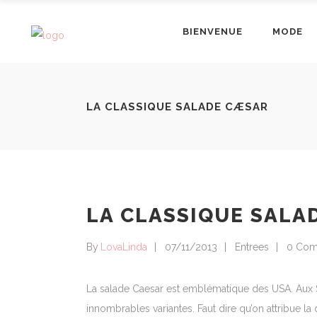
BIENVENUE
MODE
LA CLASSIQUE SALADE CÆSAR
LA CLASSIQUE SALA
By
LovaLinda
07/11/2013
Entrees
0 Com
La salade Caesar est emblématique des USA. Aux St
innombrables variantes. Faut dire qu’on attribue la 