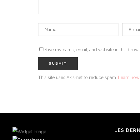
Save my name, email, and website in this brows
This site uses Akismet to reduce spam.
Learn how
LES DER