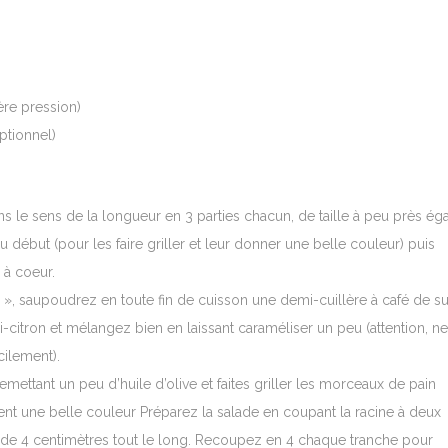
ière pression)
ptionnel)
 le sens de la longueur en 3 parties chacun, de taille à peu près éga
u début (pour les faire griller et leur donner une belle couleur) puis
 à coeur.
ne », saupoudrez en toute fin de cuisson une demi-cuillère à café de s
-citron et mélangez bien en laissant caraméliser un peu (attention, ne
cilement).
remettant un peu d’huile d’olive et faites griller les morceaux de pain
ent une belle couleur Préparez la salade en coupant la racine à deux
s de 4 centimètres tout le long. Recoupez en 4 chaque tranche pour