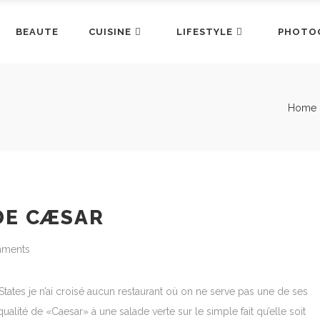
BEAUTE
CUISINE
LIFESTYLE
PHOTO
Home
DE CÆSAR
ments
ates je n’ai croisé aucun restaurant où on ne serve pas une de ses
qualité de «Caesar» à une salade verte sur le simple fait qu’elle soit