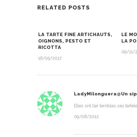
RELATED POSTS
LA TARTE FINE ARTICHAUTS,
LE M
OIGNONS, PESTO ET
LA PO
RICOTTA
09/11/
16/05/2017
LadyMilonguera@Un siph
Elles ont l’air terribles ces tartele
09/08/2012