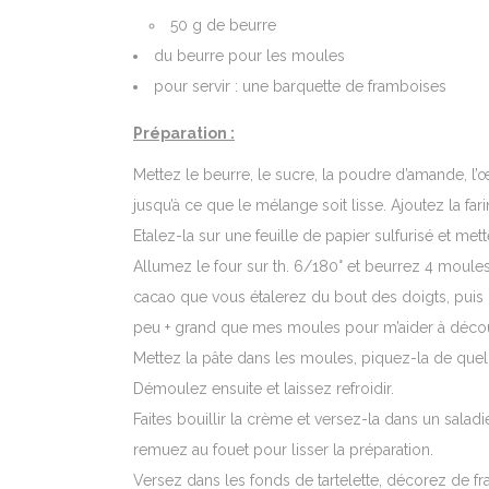
50 g de beurre
du beurre pour les moules
pour servir : une barquette de framboises
Préparation :
Mettez le beurre, le sucre, la poudre d’amande, l’œ
jusqu’à ce que le mélange soit lisse. Ajoutez la fa
Etalez-la sur une feuille de papier sulfurisé et mette
Allumez le four sur th. 6/180° et beurrez 4 moules à
cacao que vous étalerez du bout des doigts, puis
peu + grand que mes moules pour m’aider à déco
Mettez la pâte dans les moules, piquez-la de quelq
Démoulez ensuite et laissez refroidir.
Faites bouillir la crème et versez-la dans un sala
remuez au fouet pour lisser la préparation.
Versez dans les fonds de tartelette, décorez de fra