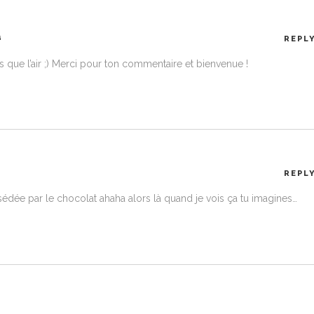
a
REPL
as que l’air ;) Merci pour ton commentaire et bienvenue !
REPL
dée par le chocolat ahaha alors là quand je vois ça tu imagines…