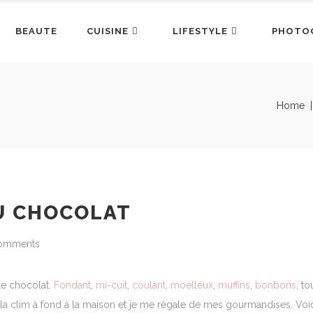
BEAUTE
CUISINE
LIFESTYLE
PHOTO
Home
U CHOCOLAT
omments
le chocolat.
Fondant
,
mi-cuit
,
coulant,
moelleux
,
muffins
,
bonbons
, to
s la clim à fond à la maison et je me régale de mes gourmandises. Voic