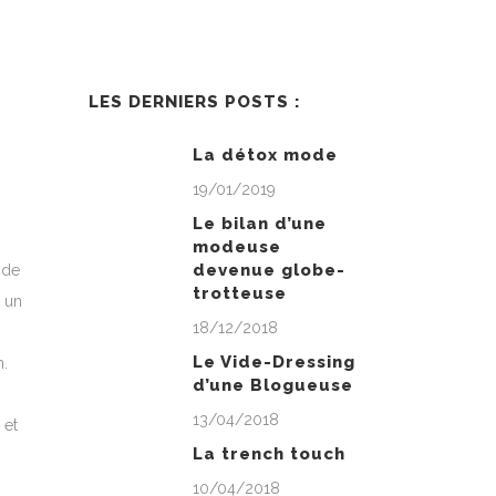
LES DERNIERS POSTS :
La détox mode
19/01/2019
Le bilan d’une
modeuse
devenue globe-
 de
trotteuse
 un
18/12/2018
Le Vide-Dressing
n.
d’une Blogueuse
13/04/2018
 et
La trench touch
10/04/2018