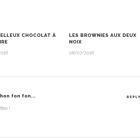
OELLEUX CHOCOLAT À
LES BROWNIES AUX DEUX
IRE
NOIX
2016
08/07/2016
on fon fon...
REPL
ttes !