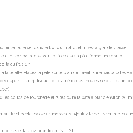
uf entier et le sel dans le bol d’un robot et mixez à grande vitesse
rine et mixez par à-coups jusqu’à ce que la pâte forme une boule.
z-la au frais 1 h.
 tartelette. Placez la pâte sur le plan de travail fariné, saupoudrez-la
 découpez-la en 4 disques du diamètre des moules (je prends un bol
uper).
ues coups de fourchette et faites cuire la pâte à blanc environ 20 m
dier sur le chocolat cassé en morceaux. Ajoutez le beurre en morceaux
mboises et laissez prendre au frais 2 h.