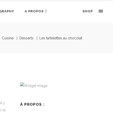
GRAPHY
A PROPOS
SHOP
|
Cuisine
|
Desserts
|
Les tartelettes au chocolat
ut y
À PROPOS :
i la