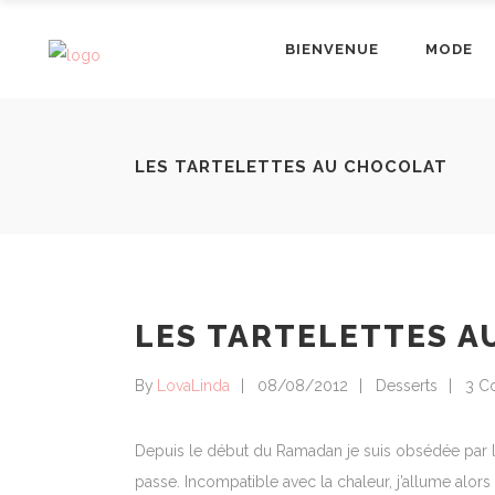
BIENVENUE
MODE
LES TARTELETTES AU CHOCOLAT
LES TARTELETTES A
By
LovaLinda
08/08/2012
Desserts
3 C
Depuis le début du Ramadan je suis obsédée par 
passe. Incompatible avec la chaleur, j’allume alor