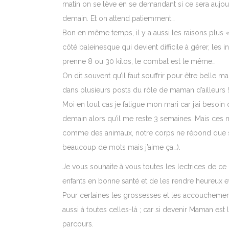
matin on se lève en se demandant si ce sera aujou
demain. Et on attend patiemment…
Bon en même temps, il y a aussi les raisons plus «
côté baleinesque qui devient difficile à gérer, les 
prenne 8 ou 30 kilos, le combat est le même…
On dit souvent qu’il faut souffrir pour être belle ma
dans plusieurs posts du rôle de maman d’ailleurs !
Moi en tout cas je fatigue mon mari car j’ai besoin 
demain alors qu’il me reste 3 semaines. Mais ce
comme des animaux, notre corps ne répond que se
beaucoup de mots mais j’aime ça…).
Je vous souhaite à vous toutes les lectrices de ce 
enfants en bonne santé et de les rendre heureux e
Pour certaines les grossesses et les accouchemen
aussi à toutes celles-là ; car si devenir Maman est 
parcours.