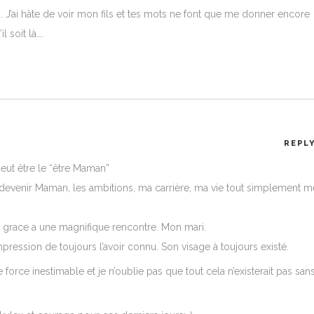
J’ai hâte de voir mon fils et tes mots ne font que me donner encore
l soit là….
REPL
ut être le “être Maman”
 devenir Maman, les ambitions, ma carrière, ma vie tout simplement m
vis grace a une magnifique rencontre. Mon mari.
’impression de toujours l’avoir connu. Son visage à toujours existé.
 force inestimable et je n’oublie pas que tout cela n’existerait pas san