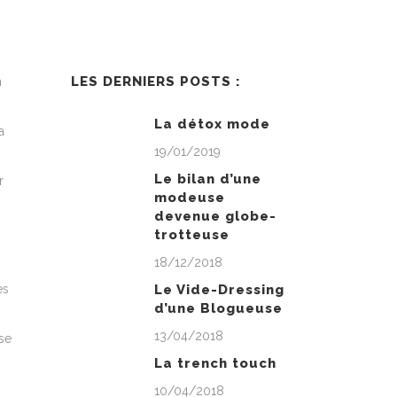
LES DERNIERS POSTS :
n
La détox mode
a
19/01/2019
Le bilan d’une
r
modeuse
devenue globe-
trotteuse
18/12/2018
es
Le Vide-Dressing
d’une Blogueuse
13/04/2018
se
La trench touch
10/04/2018