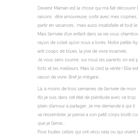
Devenir Maman est la chose qui m’a fait découvrir 
raisons : être amoureuse, sortir avec mes copines
partir en vacances… mais aussi insatisfaite et tout
Mais l’arrivée d’un enfant dans sa vie vous chambou
rayon de soleil qu’on nous a livrés. Notre petite
anti coups de blues, la joie de vivre incarnée…
Je vous sens sourire, oui nous les parents on est p
forts et les meilleurs. Mais là c’est la vérité ! Elle
raison de vivre. Bref je m’égare….
Là, à moins de trois semaines de l’arrivée de mon
fils je suis dans cet état de plénitude avec ce trop
plein d’amour à partager. Je me demande à qui il
va ressembler, je pense à son petit corps blotti cont
que je l’aime….
Pour toutes celles qui ont vécu cela ou qui vive