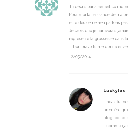
Tu décris parfaitement ce mom
Pour moi la naissance de ma p
et le deuxième n’en parlons pas
Je crois que je n’arriverais jam
représente la grossesse dans la
……ben bravo tu me donne envie d
12/05/2014
Luckylex
Lindaz tu me 
première gro
blog non publ
….comme ça e