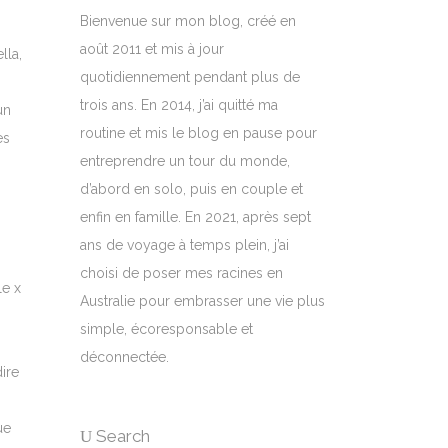
Bienvenue sur mon blog, créé en
août 2011 et mis à jour
lla,
quotidiennement pendant plus de
trois ans. En 2014, j’ai quitté ma
un
routine et mis le blog en pause pour
es
entreprendre un tour du monde,
d’abord en solo, puis en couple et
enfin en famille. En 2021, après sept
ans de voyage à temps plein, j’ai
choisi de poser mes racines en
Australie pour embrasser une vie plus
simple, écoresponsable et
déconnectée.
dire
ue
Search