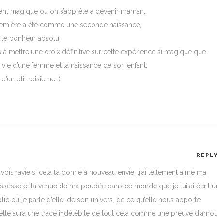
ent magique ou on s’apprête a devenir maman.
remière a été comme une seconde naissance,
 le bonheur absolu.
ais à mettre une croix définitive sur cette expérience si magique que
 vie d’une femme et la naissance de son enfant.
’un pti troisieme :)
REPL
vois ravie si cela t’a donné à nouveau envie….j’ai tellement aimé ma
ssesse et la venue de ma poupée dans ce monde que je lui ai écrit u
ic où je parle d’elle, de son univers, de ce qu’elle nous apporte
lle aura une trace indélébile de tout cela comme une preuve d’amo