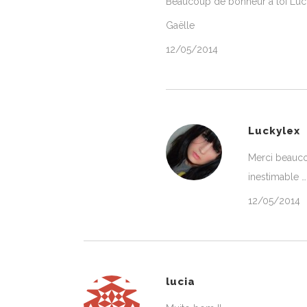
Beaucoup de bonheur à toi Luck
Gaëlle
12/05/2014
Luckylex
Merci beauco
inestimable …
12/05/2014
lucia