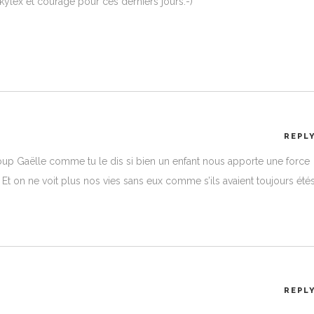
ylex et courage pour ces derniers jours:-)
REPL
up Gaëlle comme tu le dis si bien un enfant nous apporte une force
 Et on ne voit plus nos vies sans eux comme s’ils avaient toujours étés
REPL