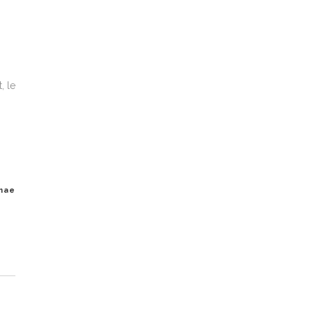
, le
mae