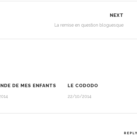
NEXT
La remise en question bloguesque
ONDE DE MES ENFANTS
LE CODODO
2014
22/10/2014
REPL