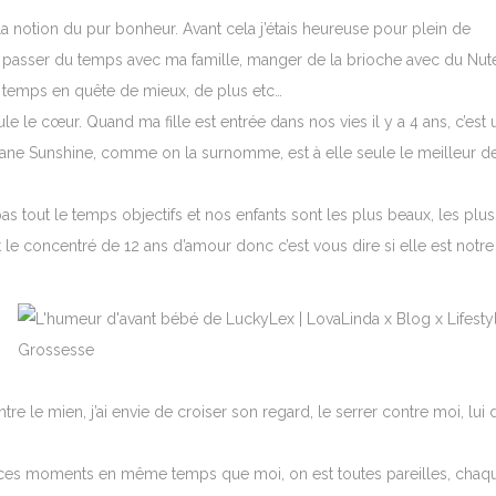
la notion du pur bonheur. Avant cela j’étais heureuse pour plein de
, passer du temps avec ma famille, manger de la brioche avec du Nute
 le temps en quête de mieux, de plus etc…
le le cœur. Quand ma fille est entrée dans nos vies il y a 4 ans, c’est 
 Ayane Sunshine, comme on la surnomme, est à elle seule le meilleur d
as tout le temps objectifs et nos enfants sont les plus beaux, les plus
 est le concentré de 12 ans d’amour donc c’est vous dire si elle est notre
re le mien, j’ai envie de croiser son regard, le serrer contre moi, lui 
nt ces moments en même temps que moi, on est toutes pareilles, chaq