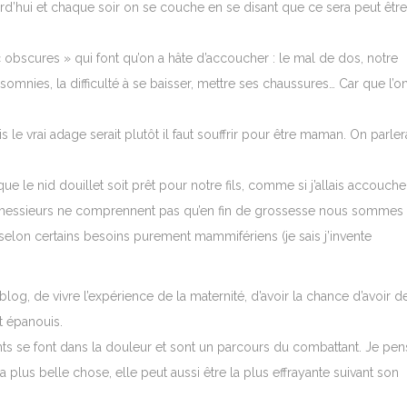
rd’hui et chaque soir on se couche en se disant que ce sera peut être
 obscures » qui font qu’on a hâte d’accoucher : le mal de dos, notre
insomnies, la difficulté à se baisser, mettre ses chaussures… Car que l’o
is le vrai adage serait plutôt il faut souffrir pour être maman. On parler
que le nid douillet soit prêt pour notre fils, comme si j’allais accouche
s messieurs ne comprennent pas qu’en fin de grossesse nous sommes
lon certains besoins purement mammifériens (je sais j’invente
blog, de vivre l’expérience de la maternité, d’avoir la chance d’avoir d
t épanouis.
ts se font dans la douleur et sont un parcours du combattant. Je pen
la plus belle chose, elle peut aussi être la plus effrayante suivant son