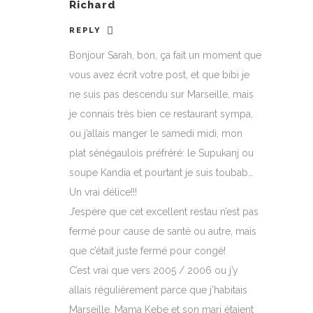
Richard
REPLY
Bonjour Sarah, bon, ça fait un moment que
vous avez écrit votre post, et que bibi je
ne suis pas descendu sur Marseille, mais
je connais très bien ce restaurant sympa,
ou j’allais manger le samedi midi, mon
plat sénégaulois préfréré: le Supukanj ou
soupe Kandia et pourtant je suis toubab…
Un vrai délice!!!
J’espère que cet excellent restau n’est pas
fermé pour cause de santé ou autre, mais
que c’était juste fermé pour congé!
C’est vrai que vers 2005 / 2006 ou j’y
allais régulièrement parce que j’habitais
Marseille, Mama Kebe et son mari étaient