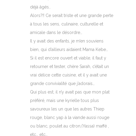
déjà âgés..
Alors?!! Ce serait triste et une grande perte
à tous les sens, culinaire, culturelle et
amicale dans le désordre…
Il y avait des enfants, je m’en souviens
bien, qui d’ailleurs aidaient Mama Kebe…
Si il est encore ouvert et viable, il faut y
retourner et tester, chère Sarah, c’était un
vrai délice cette cuisine, et il y avait une
grande convivialité que j’adorais…
Qui plus est, il n’y avait pas que mon plat
préféré, mais une kyrielle tous plus
savoureux les un que les autres Thiep
rouge, blanc yap à la viande aussi rouge
ou blanc, poulet au citron,(Yassa) maffé ,
etc… etc…