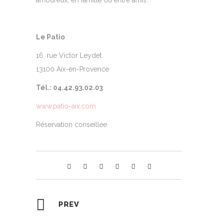
amoureux, en famille ou entre amis.
Le Patio
16, rue Victor Leydet
13100 Aix-en-Provence
Tél.: 04.42.93.02.03
www.patio-aix.com
Réservation conseillée
PREV