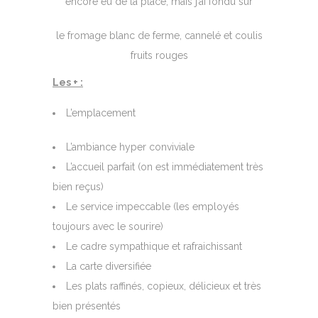
encore eu de la place, mais j’ai fondu sur
le fromage blanc de ferme, cannelé et coulis
fruits rouges
Les + :
L’emplacement
L’ambiance hyper conviviale
L’accueil parfait (on est immédiatement très
bien reçus)
Le service impeccable (les employés
toujours avec le sourire)
Le cadre sympathique et rafraichissant
La carte diversifiée
Les plats raffinés, copieux, délicieux et très
bien présentés