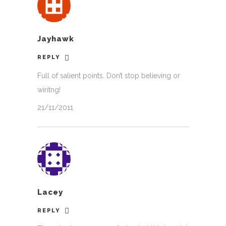
Jayhawk
REPLY
Full of salient points. Don’t stop believing or
wiritng!
21/11/2011
Lacey
REPLY