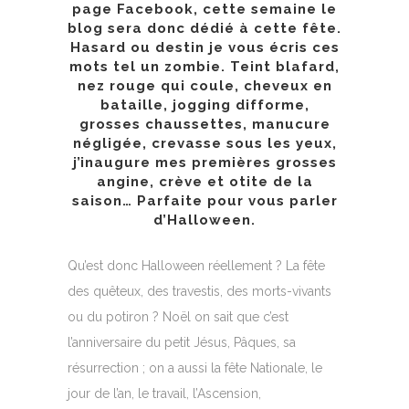
page
Facebook
, cette semaine le
blog sera donc dédié à cette fête.
Hasard ou destin je vous écris ces
mots tel un zombie. Teint blafard,
nez rouge qui coule, cheveux en
bataille, jogging difforme,
grosses chaussettes, manucure
négligée, crevasse sous les yeux,
j’inaugure mes premières grosses
angine, crève et otite de la
saison… Parfaite pour vous parler
d’Halloween.
Qu’est donc Halloween réellement ? La fête
des quêteux, des travestis, des morts-vivants
ou du potiron ? Noël on sait que c’est
l’anniversaire du petit Jésus, Pâques, sa
résurrection ; on a aussi la fête Nationale, le
jour de l’an, le travail, l’Ascension,