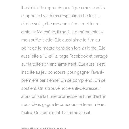
Il est 01h. Je reprends peu à peu mes esprits
et appelle Lys. À ma respiration elle le sait,
elle le sent ; elle me connaît ma meilleure
amie… « Ma chérie, il m’a fait le même effet »
me souffle-t-elle. Elle aussi aime le film au
point de le mettre dans son top 2 ultime. Elle
aussi elle a “Liké” la page Facebook et partagé
sur la toile son enchantement. Elle aussi s’est
inscrite au jeu concours pour gagner l’avant-
première parisienne. On se comprend. On se
soutient. On a trouvé notre anti-dépresseur
alors on se fait une promesse. Si l’une d’entre
nous deux gagne le concours, elle emmène
l’autre. On sourit et rit. La larme à l’œil.