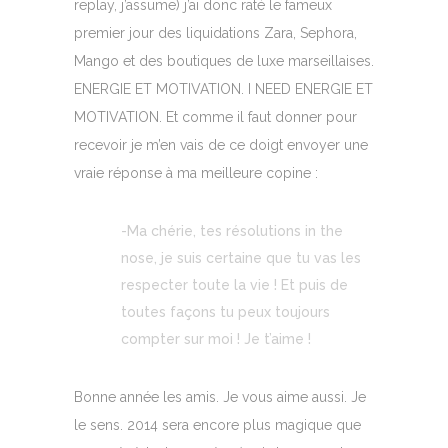
replay, j’assume) j’ai donc raté le fameux
premier jour des liquidations Zara, Sephora,
Mango et des boutiques de luxe marseillaises.
ENERGIE ET MOTIVATION. I NEED ENERGIE ET
MOTIVATION. Et comme il faut donner pour
recevoir je m’en vais de ce doigt envoyer une
vraie réponse à ma meilleure copine :
-Ma chérie, tes résolutions in the
nose, je suis certaine que tu vas les
respecter toute la vie ! Et puis de
toutes façons tu peux toujours
compter sur moi ! Je t’aime !
Bonne année les amis. Je vous aime aussi. Je
le sens. 2014 sera encore plus magique que