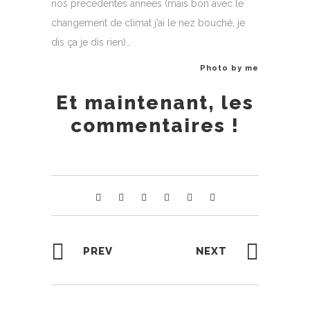
nos précédentes années (mais bon avec le
changement de climat j’ai le nez bouché, je
dis ça je dis rien)…
Photo by me
Et maintenant, les
commentaires !
PREV
NEXT