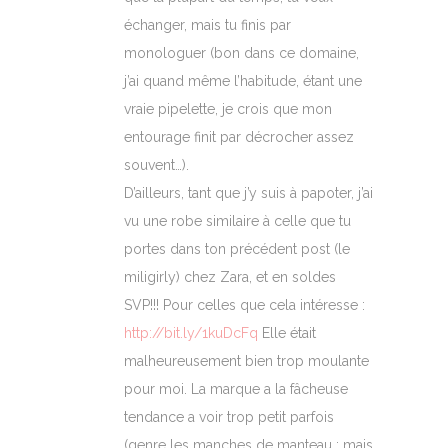
échanger, mais tu finis par
monologuer (bon dans ce domaine,
j’ai quand même l’habitude, étant une
vraie pipelette, je crois que mon
entourage finit par décrocher assez
souvent…).
D’ailleurs, tant que j’y suis à papoter, j’ai
vu une robe similaire à celle que tu
portes dans ton précédent post (le
miligirly) chez Zara, et en soldes
SVP!!! Pour celles que cela intéresse :
http://bit.ly/1kuDcFq
Elle était
malheureusement bien trop moulante
pour moi. La marque a la fâcheuse
tendance a voir trop petit parfois
(genre les manches de manteau : mais