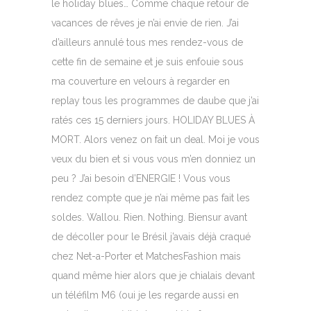
le holiday blues… Comme chaque retour de
vacances de rêves je n’ai envie de rien. J’ai
d’ailleurs annulé tous mes rendez-vous de
cette fin de semaine et je suis enfouie sous
ma couverture en velours à regarder en
replay tous les programmes de daube que j’ai
ratés ces 15 derniers jours. HOLIDAY BLUES À
MORT. Alors venez on fait un deal. Moi je vous
veux du bien et si vous vous m’en donniez un
peu ? J’ai besoin d’ENERGIE ! Vous vous
rendez compte que je n’ai même pas fait les
soldes. Wallou. Rien. Nothing. Biensur avant
de décoller pour le Brésil j’avais déjà craqué
chez Net-a-Porter et MatchesFashion mais
quand même hier alors que je chialais devant
un téléfilm M6 (oui je les regarde aussi en