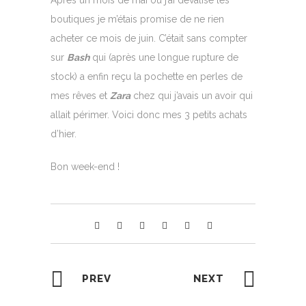
Après un mois de mai où j’ai dévalisé les
boutiques je m’étais promise de ne rien
acheter ce mois de juin. C’était sans compter
sur
Bash
qui (après une longue rupture de
stock) a enfin reçu la pochette en perles de
mes rêves et
Zara
chez qui j’avais un avoir qui
allait périmer. Voici donc mes 3 petits achats
d’hier.
Bon week-end !
PREV
NEXT