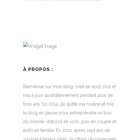
À PROPOS :
Bienvenue sur mon blog, créé en août 2011 et
mis à jour quotidiennement pendant plus de
trois ans. En 2014, j’ai quitté ma routine et mis
le blog en pause pour entreprendre un tour
du monde, d’abord en solo, puis en couple et
enfin en famille. En 2021, après sept ans de
voyage à temps plein, j’ai choisi de poser mes