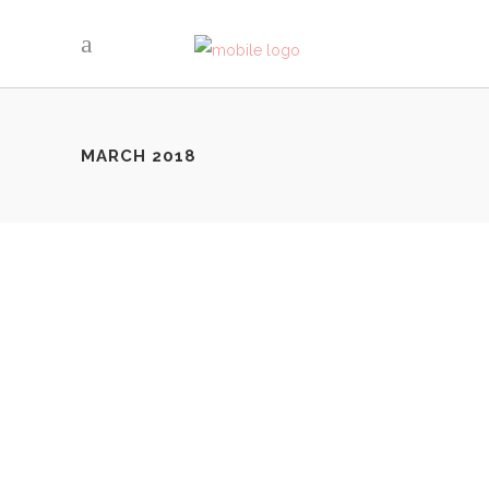
MARCH 2018
L’ŒIL DANS LE RÉTRO
By
LovaLinda
Lookbook
Share
Voici pour la première fois sur le blog, la mini