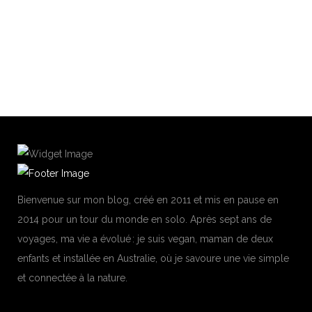
By
LovaLinda
Lookbook
Share
Ça me fait bizarre d'être à nouveau branchée sur le
READ MORE
Bienvenue sur mon blog, créé en 2011 et mis en pause en
2014 pour un tour du monde en solo. Après sept ans de
voyages, ma vie a évolué : je suis vegan, maman de deux
enfants et installée en Australie, où je savoure une vie simple
et connectée à la nature.