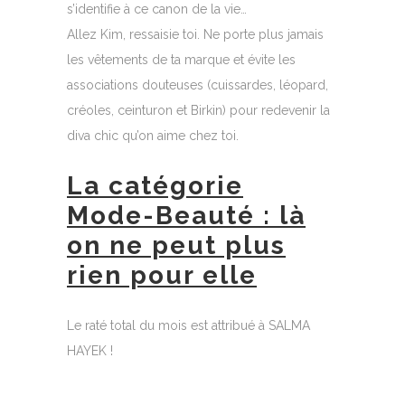
s’identifie à ce canon de la vie…
Allez Kim, ressaisie toi. Ne porte plus jamais
les vêtements de ta marque et évite les
associations douteuses (cuissardes, léopard,
créoles, ceinturon et Birkin) pour redevenir la
diva chic qu’on aime chez toi.
La catégorie
Mode-Beauté : là
on ne peut plus
rien pour elle
Le raté total du mois est attribué à SALMA
HAYEK !