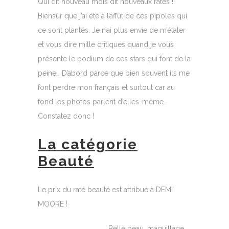
Qui dit nouveau mois dit nouveaux ratés !!
Biensûr que j’ai été à l’affût de ces pipoles qui
ce sont plantés. Je n’ai plus envie de m’étaler
et vous dire mille critiques quand je vous
présente le podium de ces stars qui font de la
peine… D’abord parce que bien souvent ils me
font perdre mon français et surtout car au
fond les photos parlent d’elles-même…
Constatez donc !
La catégorie
Beauté
Le prix du raté beauté est attribué à DEMI
MOORE !
Belle peau, maquillage