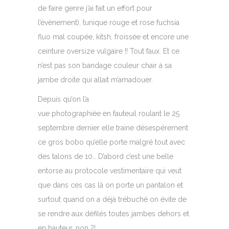
de faire genre j’ai fait un effort pour
l’évènement), tunique rouge et rose fuchsia
fluo mal coupée, kitsh, froissée et encore une
ceinture oversize vulgaire !! Tout faux. Et ce
n’est pas son bandage couleur chair à sa
jambe droite qui allait m’amadouer.
Depuis qu’on l’a
vue photographiée en fauteuil roulant le 25
septembre dernier elle traine désespérement
ce gros bobo qu’elle porte malgré tout avec
des talons de 10… D’abord c’est une belle
entorse au protocole vestimentaire qui veut
que dans ces cas là on porte un pantalon et
surtout quand on a déjà trébuché on évite de
se rendre aux défilés toutes jambes dehors et
en hauteur, non ?!