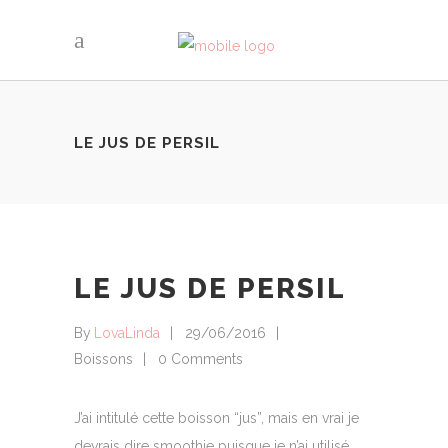
LE JUS DE PERSIL
LE JUS DE PERSIL
By
LovaLinda
29/06/2016
Boissons
0 Comments
J’ai intitulé cette boisson “jus”, mais en vrai je
devrais dire smoothie puisque je n’ai utilisé