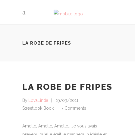
LA ROBE DE FRIPES
LA ROBE DE FRIPES
By
LovaLinda
19/09/2011
Streetlook Book
7 Comments
Amelle, Amelle, Amelle… Je vous avais
prévenu qu’elle était le mannequin idéale et