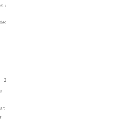
vais
ffet
Y
ma
s
ait
un