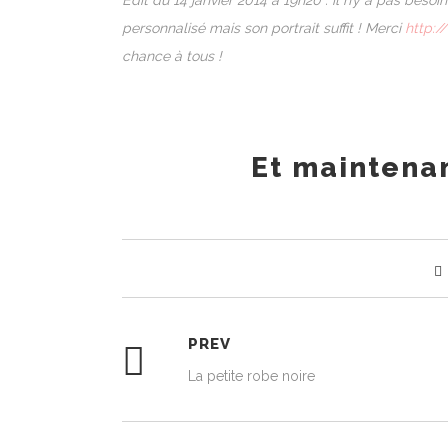
Edit du 14 janvier 2014 à 19h20 : il n’y a pas bes
personnalisé mais son portrait suffit ! Merci
http:/
chance à tous !
Et maintenan
PREV
La petite robe noire