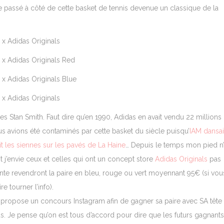
re passé à côté de cette basket de tennis devenue un classique de la
s Stan Smith. Faut dire qu’en 1990, Adidas en avait vendu 22 millions
s avions été contaminés par cette basket du siècle puisqu’
IAM dansai
t les siennes sur les pavés de La Haine
… Depuis le temps mon pied n
j’envie ceux et celles qui ont un concept store
Adidas Originals
pas
ente revendront la paire en bleu, rouge ou vert moyennant 95€ (si vou
e tourner l’info).
das propose un concours Instagram afin de gagner sa paire avec SA tête
s. Je pense qu’on est tous d’accord pour dire que les futurs gagnants