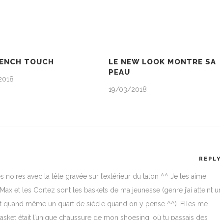
RENCH TOUCH
LE NEW LOOK MONTRE SA
PEAU
2018
19/03/2018
REPL
des noires avec la tête gravée sur l’extérieur du talon ^^ Je les aime
 Max et les Cortez sont les baskets de ma jeunesse (genre j’ai atteint u
st quand même un quart de siècle quand on y pense ^^). Elles me
basket était l’unique chaussure de mon shoesing, où tu passais des