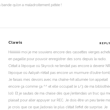
a bande qu’on a maladroitement pétée !
Clawis
REPL
Hiiiiiiiiiiiii moi je me souviens encore des cassettes vierges ache
en pagaille pour pouvoir enregistrer des sons depuis la radio.
C’était à l’époque où Skyrock ne tendait pas encore à devenir NR
l’époque où Aaliyah n’était pas encore un murmure d’outre-tom
Je faisais mes devoirs avec ma chaîne-hifi allumée (on appelait
encore ça comme ça ^^ et elle occupait le 1/3 de ma biblioth
lol). Et je sautais de ma chaise dès que j’entendais un truc qui m
plaisait pour aller appuyer sur REC. Je dois être un peu tarée ma
je crois que ce que j’adorais le plus c’était l’effet de surprise. Je