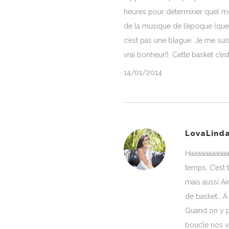
heures pour déterminer quel modè
de la musique de l’époque (que 
c’est pas une blague. Je me suis
vrai bonheur!). Cette basket c’e
14/01/2014
LovaLind
Haaaaaaaaaaaa
temps. C’est
mais aussi Ai
de basket… À
Quand on y p
boucle nos v