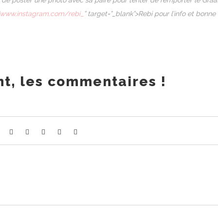
oin de poster une photo avec sa paire pour tenter de remporter le Graa
/www.instagram.com/rebi_
” target=”_blank”>Rebi pour l’info et bonne
t, les commentaires !