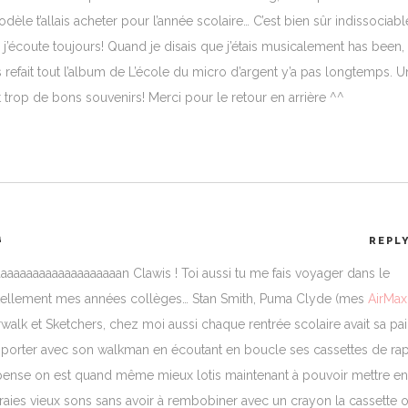
le t’allais acheter pour l’année scolaire… C’est bien sûr indissociabl
j’écoute toujours! Quand je disais que j’étais musicalement has been,
 refait tout l’album de L’école du micro d’argent y’a pas longtemps. U
st trop de bons souvenirs! Merci pour le retour en arrière ^^
a
REPL
aaaaaaaaaaaaaaaaaan Clawis ! Toi aussi tu me fais voyager dans le
 tellement mes années collèges… Stan Smith, Puma Clyde (mes
AirMax
rwalk et Sketchers, chez moi aussi chaque rentrée scolaire avait sa pai
 porter avec son walkman en écoutant en boucle ses cassettes de rap
ense on est quand même mieux lotis maintenant à pouvoir mettre en
raies vieux sons sans avoir à rembobiner avec un crayon la cassette 