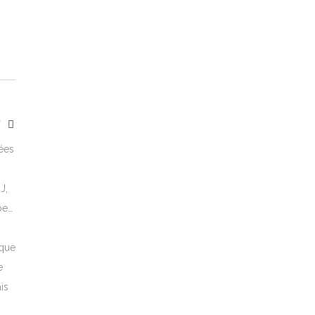
Y
tées
J,
be…
èque
e
is