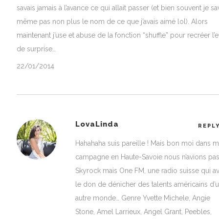
savais jamais à l’avance ce qui allait passer (et bien souvent je sa
même pas non plus le nom de ce que j’avais aimé lol). Alors
maintenant j’use et abuse de la fonction “shuffle” pour recréer l’e
de surprise…
22/01/2014
LovaLinda
REPL
Hahahaha suis pareille ! Mais bon moi dans 
campagne en Haute-Savoie nous n’avions pa
Skyrock mais One FM, une radio suisse qui av
le don de dénicher des talents américains d’
autre monde… Genre Yvette Michele, Angie
Stone, Amel Larrieux, Angel Grant, Peebles,