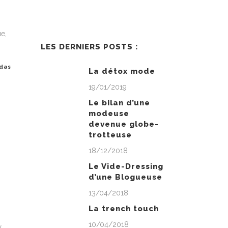
s
ue,
LES DERNIERS POSTS :
idas
La détox mode
19/01/2019
Le bilan d’une
modeuse
devenue globe-
trotteuse
18/12/2018
Le Vide-Dressing
d’une Blogueuse
13/04/2018
La trench touch
10/04/2018