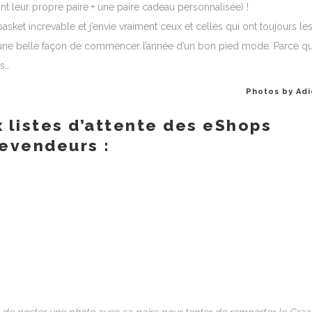
nt leur propre paire + une paire cadeau personnalisée) !
basket increvable et j’envie vraiment ceux et celles qui ont toujours le
ant d’une belle façon de commencer l’année d’un bon pied mode. Parce q
is…
Photos by Ad
x listes d’attente des eShops
evendeurs :