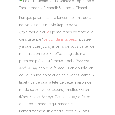
Puisque je suis dans la lancée des marques
nouvelles dans ma vie (rappelez-vous
Clu
évoqué hier
ici
) je me rends compte que
dans la tenue “
Le cuir dans la peau
” postée il
y a quelques jours j’ai omis de vous parler de
mon haut en soie. En effet il s’agit de ma
première pièce du fameux label
Elizabeth
and James
, top que j’ai acquis en double, en
couleur nude donc et en noir. J’écris «fameux
label» parce qu’à la tête de cette maison de
mode se trouve les sœurs jumelles Olsen
(Mary Kate et Ashey). C’est en 2007 qu’elles
ont crée la marque qui rencontra
immédiatement un grand succès aux États-