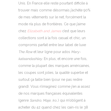
Unis. En France elle reste pourtant difficile à
trouver mais comme désormais j’achète 90%
de mes vêtements sur le net, forcément la
mode n’a plus de frontières. Ce que j’aime
chez
Elizabeth and James
c’est que leurs
collections sont à la fois casual et chic, un
compromis parfait entre leur label de luxe
The Row
et leur ligne pour ados
Mary-
kateandashley
. En plus, et encore une fois,
comme la plupart des marques américaines,
les coupes sont jolies, la qualité superbe et
surtout ça taille bien (pour ne pas redire
grand). Vous n’imaginez comme j’en ai assez
de nos marques françaises équivalentes
(genre
Sandro
,
Maje
,
Iro
…) qui m’obligent à
acheter du 42 quand chez les cain-ris le 38