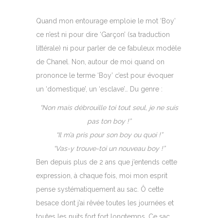
Quand mon entourage emploie le mot ‘Boy’
ce n’est ni pour dire ‘Garçon’ (sa traduction
littérale) ni pour parler de ce fabuleux modèle
de Chanel. Non, autour de moi quand on
prononce le terme ‘Boy’ c’est pour évoquer
un ‘domestique’, un ‘esclave’… Du genre :
“Non mais débrouille toi tout seul, je ne suis
pas ton boy !”
“Il m’a pris pour son boy ou quoi !”
“Vas-y trouve-toi un nouveau boy !”
Ben depuis plus de 2 ans que j’entends cette
expression, à chaque fois, moi mon esprit
pense systématiquement au sac. Ô cette
besace dont j’ai rêvée toutes les journées et
toutes les nuits fort fort longtemps. Ce sac