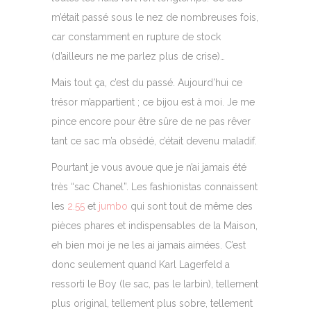
m’était passé sous le nez de nombreuses fois,
car constamment en rupture de stock
(d’ailleurs ne me parlez plus de crise)…
Mais tout ça, c’est du passé. Aujourd’hui ce
trésor m’appartient ; ce bijou est à moi. Je me
pince encore pour être sûre de ne pas rêver
tant ce sac m’a obsédé, c’était devenu maladif.
Pourtant je vous avoue que je n’ai jamais été
très “sac Chanel”. Les fashionistas connaissent
les
2.55
et
jumbo
qui sont tout de même des
pièces phares et indispensables de la Maison,
eh bien moi je ne les ai jamais aimées. C’est
donc seulement quand Karl Lagerfeld a
ressorti le Boy (le sac, pas le larbin), tellement
plus original, tellement plus sobre, tellement