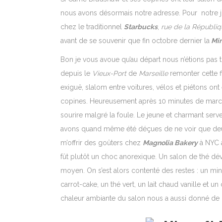
nous avons désormais notre adresse. Pour notre j
chez le traditionnel
Starbucks
,
rue de la Républi
avant de se souvenir que fin octobre dernier la
Min
Bon je vous avoue qu’au départ nous n’étions pas 
depuis le
Vieux-Port
de
Marseille
remonter cette 
exiguë, slalom entre voitures, vélos et piétons on
copines. Heureusement après 10 minutes de marche o
sourire malgré la foule. Le jeune et charmant serve
avons quand même été déçues de ne voir que deux 
m’offrir des goûters chez
Magnolia Bakery
à NYC a
fût plutôt un choc anorexique. Un salon de thé déval
moyen. On s’est alors contenté des restes : un mi
carrot-cake, un thé vert, un lait chaud vanille et u
chaleur ambiante du salon nous a aussi donné de 