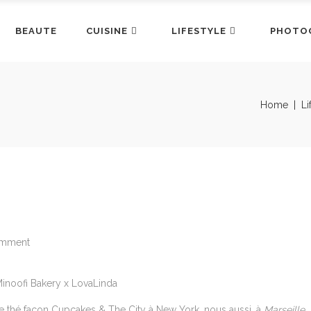
BEAUTE
CUISINE
LIFESTYLE
PHOTO
Home
|
Li
omment
de thé façon Cupcakes & The City à New York, nous aussi, à
Marseille
,