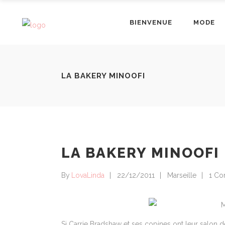
BIENVENUE
MODE
LA BAKERY MINOOFI
LA BAKERY MINOOFI
By
LovaLinda
22/12/2011
Marseille
1 C
Si Carrie Bradshaw et ses copines ont leur salon 