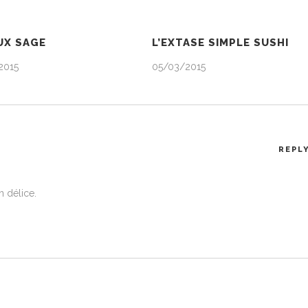
UX SAGE
L’EXTASE SIMPLE SUSHI
2015
05/03/2015
REPL
n délice.