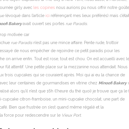
ournée girly avec
les copines
nous aurions pu nous offrir notre goûte
que
(évoqué dans l’article
ici
référençant mes lieux préférés) mais c’étai
oofi Bakery
avait ouvert ses portes
rue Paradis
.
trop motivée car
fichue
rue Paradis
n’est pas une mince affaire. Pente rude, trottoir
t essayé de nous empêcher de rejoindre ce petit paradis pour les
n arrive enfin. Tout est rose, tout est chou. On est accueilli avec l
ur fût attentif. Une petite place sur la mezzanine nous attendait. Nous
trois cupcakes qui se couraient après. Moi qui ai eu la chance de
vec leur centaines de gourmandises en vitrine chez
Minoofi Bakery
isé alors qu’il n’est que 16h (l’heure du thé quoi) je trouve que ça le f
ni-cupcake citron-framboise, un mini-cupcake chocolat, une part de
n café. Bien que frustrée on s’est quand même régalé et la
la force pour redescendre sur le
Vieux Port
.