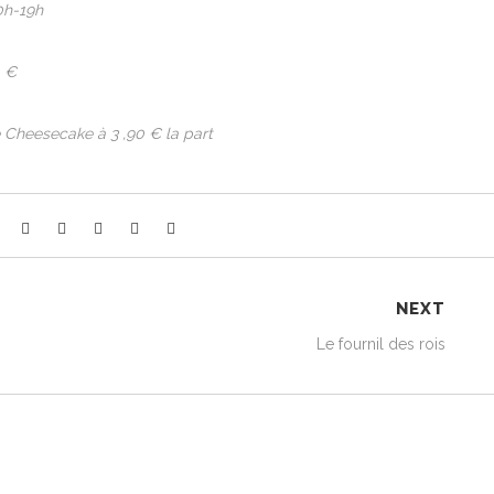
0h-19h
1 €
e Cheesecake à 3 ,90 € la part
NEXT
Le fournil des rois