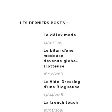
LES DERNIERS POSTS :
La détox mode
19/01/2019
Le bilan d’une
modeuse
devenue globe-
trotteuse
18/12/2018
Le Vide-Dressing
d’une Blogueuse
13/04/2018
La trench touch
10/04/2018