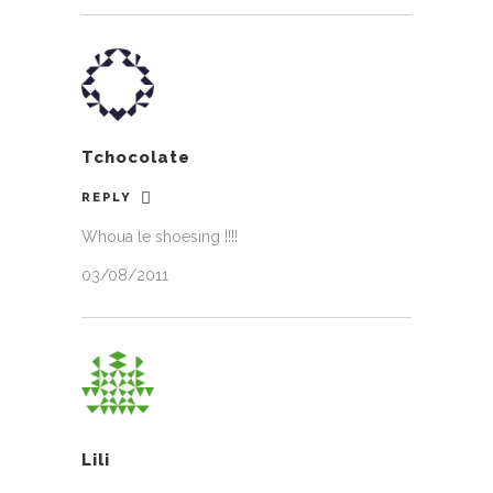
Tchocolate
REPLY
Whoua le shoesing !!!!
03/08/2011
Lili