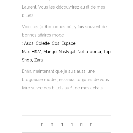
Laurent. Vous les découvrirez au fil de mes
billets.
Voici les (e-)boutiques où j’y fais souvent de
bonnes affaires mode
:
Asos
,
Colette
, Cos,
Espace
Max
, H&M, Mango,
Nastygal
,
Net-a-porter
,
Top
Shop
, Zara.
Enfin, maintenant que je suis aussi une
blogueuse mode, j’essaierai toujours de vous
faire suivre des billets au fil de mes achats.