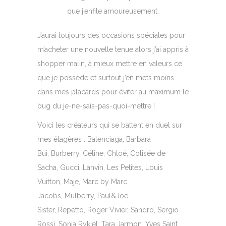
que j’enfile amoureusement.
J’aurai toujours des occasions spéciales pour
m’acheter une nouvelle tenue alors j’ai appris à
shopper malin, à mieux mettre en valeurs ce
que je possède et surtout j’en mets moins
dans mes placards pour éviter au maximum le
bug du je-ne-sais-pas-quoi-mettre !
Voici les créateurs qui se battent en duel sur
mes étagères : Balenciaga, Barbara
Bui, Burberry, Céline, Chloé, Colisée de
Sacha, Gucci, Lanvin, Les Petites, Louis
Vuitton, Maje, Marc by Marc
Jacobs, Mulberry, Paul&Joe
Sister, Repetto, Roger Vivier, Sandro, Sergio
Rossi, Sonia Rykiel, Tara Jarmon, Yves Saint