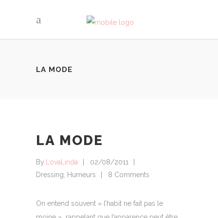
LA MODE
LA MODE
By
LovaLinda
02/08/2011
Dressing
,
Humeurs
8 Comments
On entend souvent « l’habit ne fait pas le
moine » rappelant que l’apparence peut être