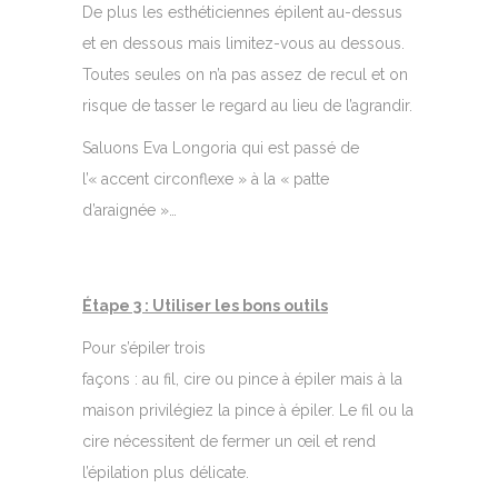
De plus les esthéticiennes épilent au-dessus
et en dessous mais limitez-vous au dessous.
Toutes seules on n’a pas assez de recul et on
risque de tasser le regard au lieu de l’agrandir.
Saluons Eva Longoria qui est passé de
l’« accent circonflexe » à la « patte
d’araignée »…
Étape 3 : Utiliser les bons outils
Pour s’épiler trois
façons : au fil, cire ou pince à épiler mais à la
maison privilégiez la pince à épiler. Le fil ou la
cire nécessitent de fermer un œil et rend
l’épilation plus délicate.