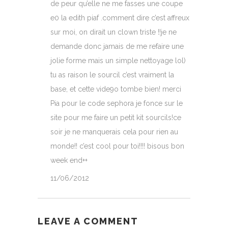
de peur qu’elle ne me fasses une coupe
e0 la edith piaf .comment dire c’est affreux
sur moi, on dirait un clown triste !!je ne
demande donc jamais de me refaire une
jolie forme mais un simple nettoyage lol)
tu as raison le sourcil c’est vraiment la
base, et cette vide9o tombe bien! merci
Pia pour le code sephora je fonce sur le
site pour me faire un petit kit sourcils!ce
soir je ne manquerais cela pour rien au
monde!! c’est cool pour toi!!!! bisous bon
week end++
11/06/2012
LEAVE A COMMENT