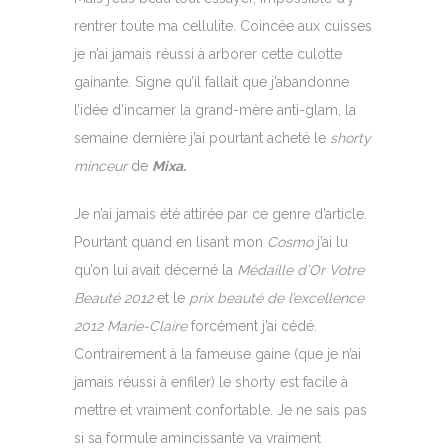
rentrer toute ma cellulite. Coincée aux cuisses
je n’ai jamais réussi à arborer cette culotte
gainante. Signe qu’il fallait que j’abandonne
l’idée d’incarner la grand-mère anti-glam, la
semaine dernière j’ai pourtant acheté le
shorty
minceur
de
Mixa.
Je n’ai jamais été attirée par ce genre d’article.
Pourtant quand en lisant mon
Cosmo
j’ai lu
qu’on lui avait décerné la
Médaille d’Or Votre
Beauté 2012
et le
prix beauté de l’excellence
2012 Marie-Claire
forcément j’ai cédé.
Contrairement à la fameuse gaine (que je n’ai
jamais réussi à enfiler) le shorty est facile à
mettre et vraiment confortable. Je ne sais pas
si sa formule amincissante va vraiment