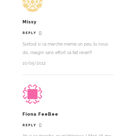
Missy
REPLY
Surtout si ca marche meme un peu…tu nous
dis…maigrir sans effort ca fait rever!!!
10/05/2012
Fiona FeeBee
REPLY
Ah si ça marche, ça m’intéresse :) Mon 36 me