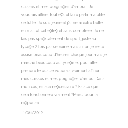
cuisses et mes poigne9es d’amour . Je
voudrais affiner tout e7a et faire partir ma ptite
cellulite. Je suis jeune et j’aimerai eatre belle
en maillot cet e9te9 et sans complexe. Je ne
fais pas spe9cialement de sport, juste au
lyce9e 2 fois par semaine mais sinon je reste
assise beaucoup d’heures chaque jour mais je
marche beaucoup au lyce9e et pour aller
prendre le bus.Je voudrais vraiment affiner
mes cuisses et mes poigne9es d’amour.Dans
mon cas, est-ce ne9cessaire ? Est-ce que
cela fonctionnera vraiment ?Merci pour la
re9ponse
11/06/2012