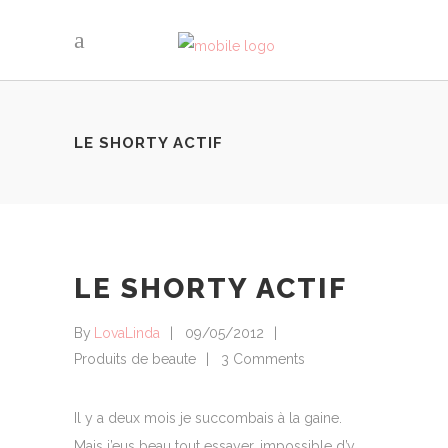
LE SHORTY ACTIF
LE SHORTY ACTIF
By
LovaLinda
09/05/2012
Produits de beaute
3 Comments
Il y a deux mois je succombais à la gaine.
Mais j’eus beau tout essayer, impossible d’y