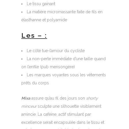
Le tissu gainant
La matière micromassante faite de fils en
élasthanne et polyamide
Les – :
Le côté tue-l’amour du cycliste
La non-perte immédiate d’une taille quand
on l’enfile (pub mensongère)
Les marques voyantes sous les vêtements
prêts du corps
Mixa
assure qu’au fil des jours son
shorty
minceur
sculpte une silhouette visiblement
amincie. La caféine, actif stimulant par
excellence serait encapsulée dans le tissu et