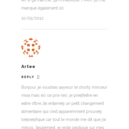
manque également lol
10/05/2012
Artee
REPLY
Bonjour, je voudrais aayessr le shorty minceur
mixa mais e0 ce prix-le0, je pre9fe8re en
eatre sfbre.J’ai entame9 un petit changement
alimentaire qui c’est apparemment prouve9
be9ne9fique car tout le monde me dit que j’ai
mincis. Seulement, je reste septique sur mes