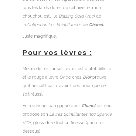
tous les fards dorés de cet hiver et mon
chouchou est…. le
Blazing Gold (407)
de
la
Collection Les Scintillances
de
Chanel.
Juste magnifique.
Pour vos lèvres :
Mettre de l’or sur ses lèvres est plutôt difficile
et le rouge à lèvre
Or
de chez
Dior
prouve
qu’il ne suffit pas d’avoir l’idée pour que ce
soit réussi.
En revanche, pari gagné pour
Chanel
qui nous
propose son
Lèvres Scintillantes 307 Sparkle
d’Or
, gloss doré tout en finesse (photo ci-
dessous).