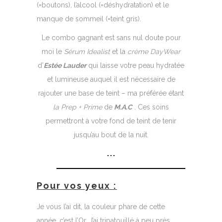
(=boutons), l’alcool (=déshydratation) et le
manque de sommeil (=teint gris).
Le combo gagnant est sans nul doute pour
moi le
Sérum Idealist
et la
crème DayWear
d’
Estée Lauder
qui laisse votre peau hydratée
et lumineuse auquel il est nécessaire de
rajouter une base de teint – ma préférée étant
la Prep + Prime
de
M.A.C
. Ces soins
permettront à votre fond de teint de tenir
jusqu’au bout de la nuit.
Pour vos yeux :
Je vous l’ai dit, la couleur phare de cette
année, c’est l’Or. J’ai tripatouillé à peu près