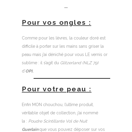
Pour vos ongles :
Comme pour les lèvres, la couleur doré est
difficile à porter sur les mains sans griser la
peau mais j’ai déniché pour vous LE vernis or
sublime : il s’agit du
Glitzerland (NLZ 79)
d’
OPI.
Pour votre peau :
Enfin MON chouchou, l’ultime produit,
véritable objet de collection, j’ai nommé
la :
Poudre Scintillante Vol de Nuit
Guerlain
que vous pouvez déposer sur vos