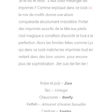
Je le dis et redis : il faut osez mélanger les
imprimés !! Comme expliqué dans ce look
ici
le mix de motifs donne une allure
conquérante absolument irrésistible. Porter
des imprimés assortis de la tête aux pieds
c’est magique à condition d’assortir le tout à la
perfection. Alors les timides faites comme Lys
qui dans ce look matche les imprimés tout en
restant dans des tons voisins pour encore
plus de sophistication. J’en suis fan fan fan !
Robe et pull –
Zara
Sac –
Vintage
Chaussures –
Beefly
Keffieh –
Artisanat d’Arabie Saoudite
Ceinture –
Sandro