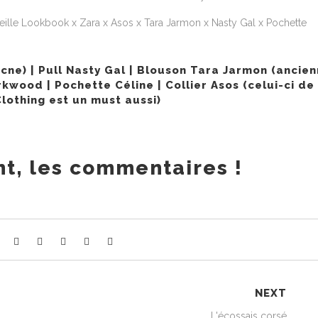
cne
) | Pull
Nasty Gal
| Blouson Tara Jarmon (ancien
irkwood
| Pochette Céline | Collier
Asos
(celui-ci de
lothing
est un must aussi)
t, les commentaires !
NEXT
L'écossais corsé