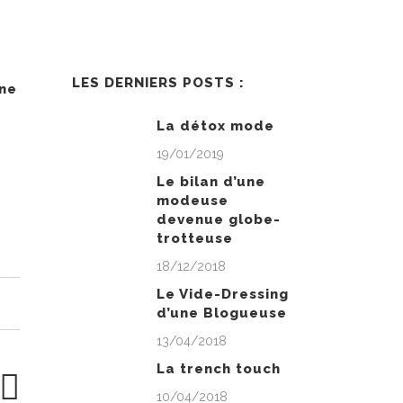
LES DERNIERS POSTS :
ne
La détox mode
19/01/2019
Le bilan d’une
modeuse
devenue globe-
trotteuse
18/12/2018
Le Vide-Dressing
d’une Blogueuse
13/04/2018
La trench touch
10/04/2018