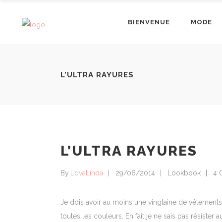
BIENVENUE
MODE
L’ULTRA RAYURES
L’ULTRA RAYURES
By
LovaLinda
29/06/2014
Lookbook
4 
Je dois avoir au moins une vingtaine de vêtements
toutes les couleurs. En fait je ne sais pas résister a