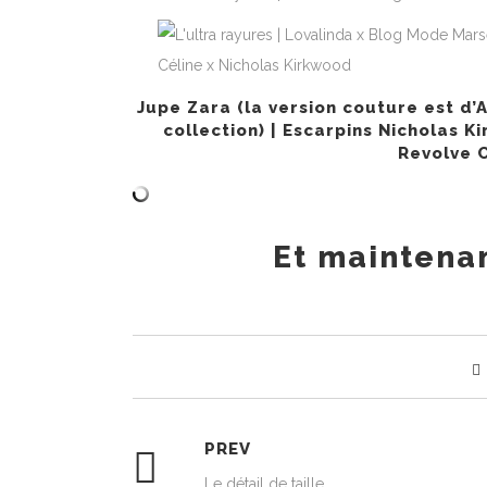
Jupe Zara (la version couture est d’
A
collection) | Escarpins
Nicholas K
Revolve C
Et maintenan
PREV
Le détail de taille