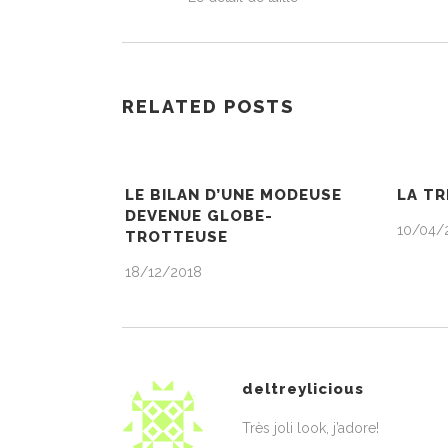
RELATED POSTS
LE BILAN D’UNE MODEUSE
LA T
DEVENUE GLOBE-
10/04/
TROTTEUSE
18/12/2018
deltreylicious
Très joli look, j’adore!