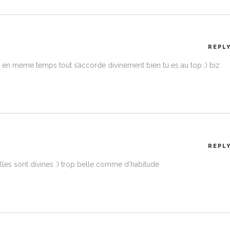
REPL
n meme temps tout s’accorde divinement bien tu es au top ;) biz
REPL
 elles sont divines :) trop belle comme d’habitude