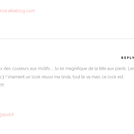
ance.eklablog.com
REPL
 des couleurs aux motifs…., tu es magnifique de la tête aux pieds. Le
<3 ! Vraiment un look réussi ma linda, tout te va mais ce look est
!!!
spot.fr