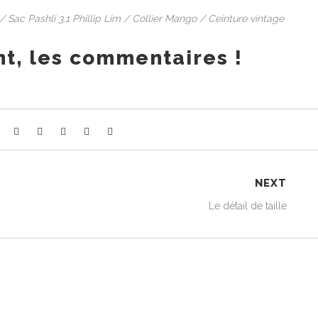
 Sac Pashli 3.1 Phillip Lim / Collier Mango / Ceinture vintage
t, les commentaires !
NEXT
Le détail de taille