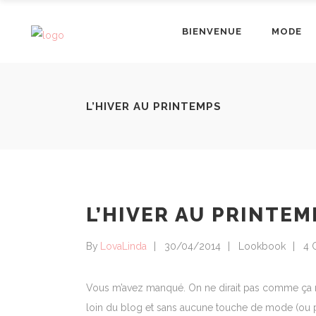
BIENVENUE
MODE
L’HIVER AU PRINTEMPS
L’HIVER AU PRINTEM
By
LovaLinda
30/04/2014
Lookbook
4 
Vous m’avez manqué. On ne dirait pas comme ça 
loin du blog et sans aucune touche de mode (ou pr