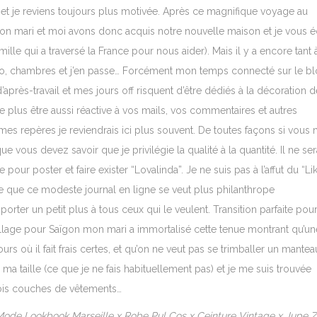
 et je reviens toujours plus motivée. Après ce magnifique voyage au
on mari et moi avons donc acquis notre nouvelle maison et je vous é
le qui a traversé la France pour nous aider). Mais il y a encore tant 
tudio, chambres et j’en passe… Forcément mon temps connecté sur le b
’après-travail et mes jours off risquent d’être dédiés à la décoration d
 plus être aussi réactive à vos mails, vos commentaires et autres
 mes repères je reviendrais ici plus souvent. De toutes façons si vous
vous devez savoir que je privilégie la qualité à la quantité. Il ne ser
our poster et faire exister “Lovalinda”. Je ne suis pas à l’affut du “Lik
lle que ce modeste journal en ligne se veut plus philanthrope
porter un petit plus à tous ceux qui le veulent. Transition parfaite pou
llage pour Saïgon mon mari a immortalisé cette tenue montrant qu’un
urs où il fait frais certes, et qu’on ne veut pas se trimballer un mantea
é ma taille (ce que je ne fais habituellement pas) et je me suis trouvée
rois couches de vêtements…