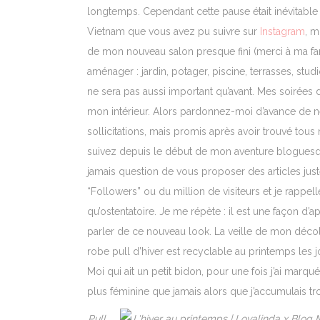
longtemps. Cependant cette pause était inévitable
Vietnam que vous avez pu suivre sur
Instagram
, m
de mon nouveau salon presque fini (merci à ma famil
aménager : jardin, potager, piscine, terrasses, s
ne sera pas aussi important qu’avant. Mes soirées d
mon intérieur. Alors pardonnez-moi d’avance de ne
sollicitations, mais promis après avoir trouvé tous
suivez depuis le début de mon aventure bloguesque 
jamais question de vous proposer des articles juste p
“Followers” ou du million de visiteurs et je rappe
qu’ostentatoire. Je me répète : il est une façon d’ap
parler de ce nouveau look. La veille de mon déco
robe pull d’hiver est recyclable au printemps les jo
Moi qui ait un petit bidon, pour une fois j’ai marqu
plus féminine que jamais alors que j’accumulais t
Pull