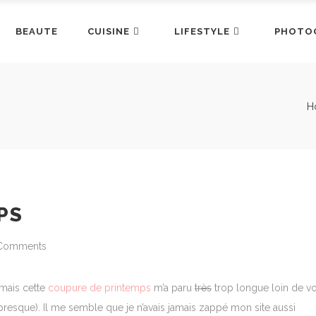
BEAUTE
CUISINE
LIFESTYLE
PHOTO
H
PS
Comments
mais cette
coupure de printemps
m’a paru
très
trop longue loin de vo
esque). Il me semble que je n’avais jamais zappé mon site aussi