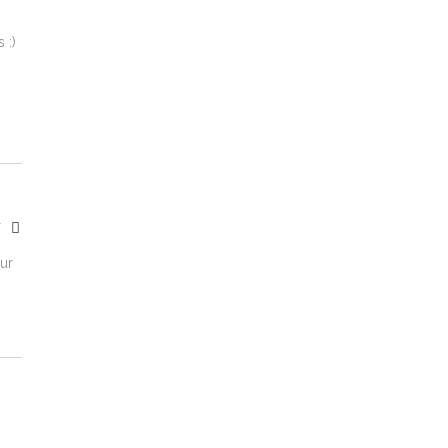
 :)
Y
ur