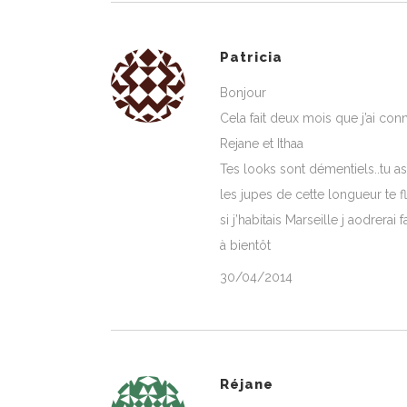
Patricia
Bonjour
Cela fait deux mois que j’ai con
Rejane et Ithaa
Tes looks sont démentiels..tu a
les jupes de cette longueur te fl
si j’habitais Marseille j aodrera
à bientôt
30/04/2014
Réjane