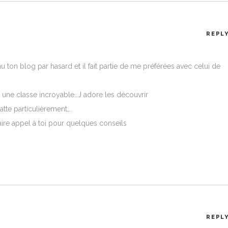
REPL
nu ton blog par hasard et il fait partie de me préférées avec celui de
s une classe incroyable…J adore les découvrir
atte particulièrement….
i faire appel à toi pour quelques conseils
REPL