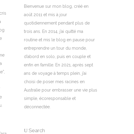
Bienvenue sur mon blog, créé en
cris
août 2011 et mis à jour
à
quotidiennement pendant plus de
log
trois ans. En 2014, j’ai quitté ma
e
routine et mis le blog en pause pour
entreprendre un tour du monde,
 me
d’abord en solo, puis en couple et
a
enfin en famille. En 2021, après sept
e”,
ans de voyage à temps plein, j’ai
choisi de poser mes racines en
r
Australie pour embrasser une vie plus
e
simple, écoresponsable et
u.
déconnectée.
Search