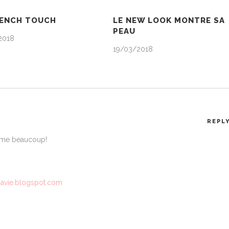
RENCH TOUCH
LE NEW LOOK MONTRE SA
PEAU
2018
19/03/2018
REPL
aime beaucoup!
mavie.blogspot.com