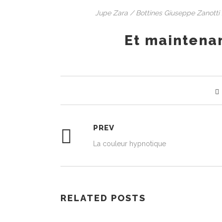
Jupe Zara / Bottines Giuseppe Zanotti /
Et maintenan
PREV
La couleur hypnotique
RELATED POSTS