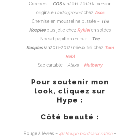
Creepers –
COS
(ah2011-2012) la version
originale
Underground
chez
Asos
Chemise en mousseline plissée –
The
Kooples
plus jolie chez
Rykiel
en soldes
Noeud papillon en cuir –
The
Kooples
(ah2011-2012) mieux fini chez
Tom
Rebl
Sac cartable –
Alexa
–
Mulberry
Pour soutenir mon
look, cliquez sur
Hype :
Côté beauté :
Rouge à lèvres –
46 Rouge bordeaux satiné
–