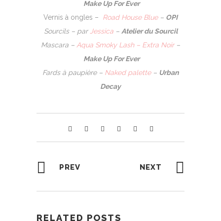
Make Up For Ever
Vernis à ongles –
Road House Blue
–
OPI
Sourcils –
par
Jessica
–
Atelier du Sourcil
Mascara
–
Aqua Smoky Lash
–
Extra Noir
–
Make Up For Ever
Fards à paupière –
Naked palette
–
Urban
Decay
PREV
NEXT
RELATED POSTS