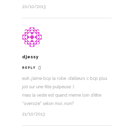
20/10/2013
djessy
REPLY
euh…j’aime bcp la robe. d’ailleurs c bcp plus
joli sur une fille pulpeuse :)
mais la veste est quand meme loin d’être
”oversize” selon moi…non?
21/10/2013