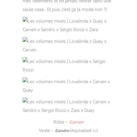
mes vêtements et ne jamais rentrer dans une
seule case… Et puis c’est ça la mode non ?!
Robe –
Carven
Veste –
Sandro
(équivalent
ici
)