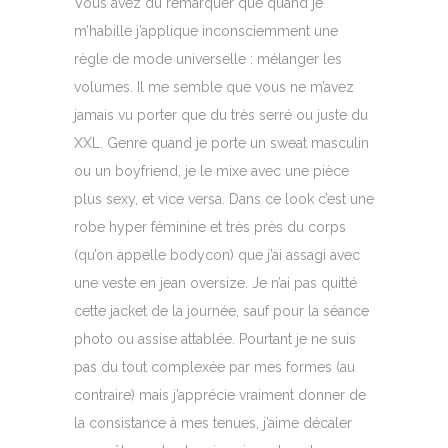
Vous avez du remarquer que quand je
m’habille j’applique inconsciemment une
règle de mode universelle : mélanger les
volumes. Il me semble que vous ne m’avez
jamais vu porter que du très serré ou juste du
XXL. Genre quand je porte un sweat masculin
ou un boyfriend, je le mixe avec une pièce
plus sexy, et vice versa. Dans ce look c’est une
robe hyper féminine et très près du corps
(qu’on appelle bodycon) que j’ai assagi avec
une veste en jean oversize. Je n’ai pas quitté
cette jacket de la journée, sauf pour la séance
photo ou assise attablée. Pourtant je ne suis
pas du tout complexée par mes formes (au
contraire) mais j’apprécie vraiment donner de
la consistance à mes tenues, j’aime décaler