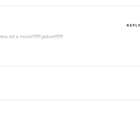
REPL
st à mourir!!!!!!!! jadore!!!!!!!!!