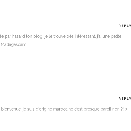
REPL
 par hasard ton blog, je le trouve très intéressant. j’ai une petite
de Madagascar?
a
REPL
t bienvenue, je suis d’origine marocaine c’est presque pareil non ?! ;)