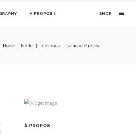
GRAPHY
A PROPOS
SHOP
Home
|
Mode
|
Lookbook
|
L’afrique n’ rocks
a
À PROPOS :
t