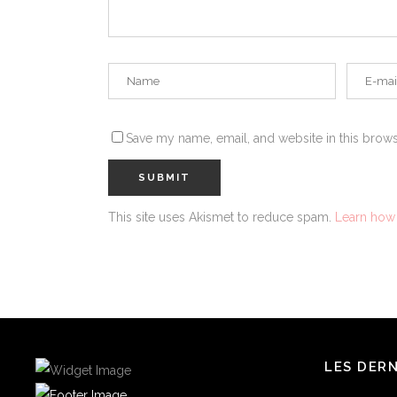
Save my name, email, and website in this brows
This site uses Akismet to reduce spam.
Learn how
LES DER