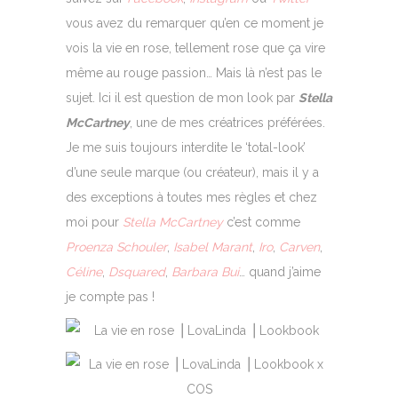
vous avez du remarquer qu’en ce moment je
vois la vie en rose, tellement rose que ça vire
même au rouge passion… Mais là n’est pas le
sujet. Ici il est question de mon look par
Stella
McCartney
, une de mes créatrices préférées.
Je me suis toujours interdite le ‘total-look’
d’une seule marque (ou créateur), mais il y a
des exceptions à toutes mes règles et chez
moi pour
Stella McCartney
c’est comme
Proenza Schouler
,
Isabel Marant
,
Iro
,
Carven
,
Céline
,
Dsquared
,
Barbara Bui
… quand j’aime
je compte pas !