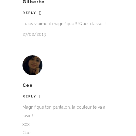
Gilberte
REPLY
Tu es vraiment magnifique !! !Quel classe !!!
27/02/2013
Cee
REPLY
Magnifique ton pantalon, la couleur te va a
ravir !
xox,
Cee