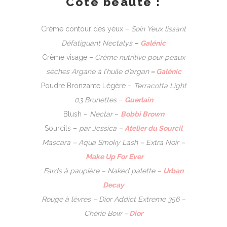
Côté beauté :
Crème contour des yeux –
Soin Yeux lissant
Défatiguant
Nectalys
–
Galénic
Crème visage –
C
rème nutritive pour peaux
sèches
Argane à l’huile d’argan
–
Galénic
Poudre Bronzante Légère –
Terracotta Light
03 Brunettes
–
Guerlain
Blush –
Nectar
–
Bobbi Brown
Sourcils –
par
Jessica
–
Atelier du Sourcil
Mascara –
Aqua Smoky Lash
–
Extra Noir
–
Make Up For Ever
Fards à paupière –
Naked palette –
Urban
Decay
Rouge à lèvres –
Dior Addict Extreme 356 –
Chérie Bow –
Dior