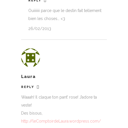
REPLY
Ouiiiiiii parce que le destin fait tellement
bien les choses… <3
26/02/2013
Laura
REPLY
Waaah! Il claque ton pant’ rose! J’adore ta
veste!
Des bisous,
http://leComptoirdeLaura.wordpress.com/