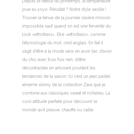
Depuis le début du printemps, la température
joue au yoyo. Résultat ? Notre style vacille !
Trouver la tenue de la journée s’avère mission
impossible sauf quand on est une fervente du
look «effortless». Etre «effortless», comme
l’étymologie du mot, c’est anglais. En fait il
s’agit d’être à la mode sans en avoir l’air, d’avoir
du chic avec trois fois rien, d’être
décontractée en arborant pourtant les
tendances de la saison. Ici c’est un jean pastel,
iénieme skinny de la collection Zara que je
combine aux classiques sweat et richelieu. La
cool-attitude parfaite pour découvrir le
monde qu’il pleuve, chauffe ou caille.