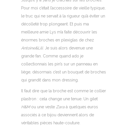
Jusqu’il y a 7ans je crachais sur les broches.
Pour moi c’était l’accessoire de vieille typique,
le truc qui ne servait à la rigueur qu’à éviter un
décolleté trop plongeant. Et puis ma
meilleure amie Lys m’a faite découvrir les
énormes broches en plexiglas de chez
Antoine&Lili
. Je suis alors devenue une
grande fan. Comme quand ado je
collectionnais les pin’s sur un panneau en
liège, désormais c’est un bouquet de broches
qui grandit dans mon dressing.
Il faut dire que la broche est comme le collier
plastron : cela change une tenue. Un gilet
H&M
ou une veste
Zara
à quelques euros
associés à ce bijou deviennent alors de
véritables pièces haute-couture.