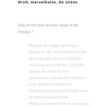
droit, marseillaise, de 20ans.
Quel est ton type de peau visage et de
cheveux ?
Ma peau du visage est mixte à
grasse. En fait, mon front est plutôt
gras mais pas non plus brillant et
mes joues assez sèches. Selon les
saisons, le stress et mon
alimentation, elle devient sensible
avec quelques impuretés !
Côté peau je suis plutôt matte avec
un type de peau normal.
Malheureusement comme beaucoup