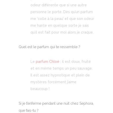
odeur différente que si une autre
personne le porte. Dès qu’un parfum
me ‘colle à la peau’ et que son odeur
me hante en quelque sorte je sais
qu’il est fait pour moi alors je craque.
Quel est le parfum qui te ressemble ?
Le
parfum Chloé
: il est doux, fruité
et en même temps un peu sauvage.
Il est assez hypnotique et plein de
mystères forcément j’aime
beaucoup !
Si je t’enferme pendant une nuit chez Sephora,
que fais-tu ?