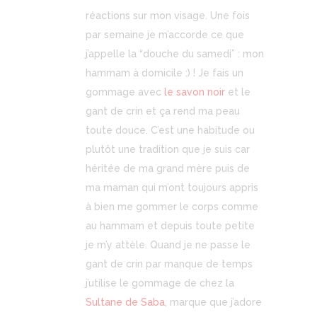
réactions sur mon visage. Une fois
par semaine je m’accorde ce que
j’appelle la “douche du samedi” : mon
hammam à domicile :) ! Je fais un
gommage avec
le savon noir
et le
gant de crin et ça rend ma peau
toute douce. C’est une habitude ou
plutôt une tradition que je suis car
héritée de ma grand mère puis de
ma maman qui m’ont toujours appris
à bien me gommer le corps comme
au hammam et depuis toute petite
je m’y attèle. Quand je ne passe le
gant de crin par manque de temps
j’utilise le gommage de chez la
Sultane de Saba
, marque que j’adore