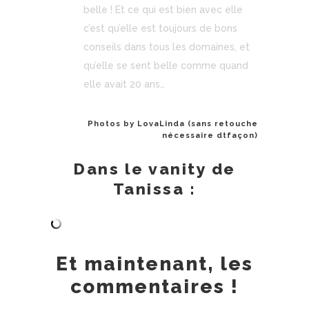
belle ! Et ce qui est bien avec elle
c’est qu’elle est toujours de bons
conseils dans tous les domaines, et
qu’elle se sent belle comme quand
elle avait 20 ans…
Photos by LovaLinda (sans retouche
nécessaire dtfaçon)
Dans le vanity de
Tanissa :
Et maintenant, les
commentaires !